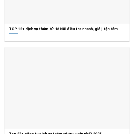
TOP 12+ dịch vụ thám tử Hà Nội điều tra nhanh, giỏi, tận tâm
Top 23+ công ty dịch vụ thám tử tư uy tín nhất 2025