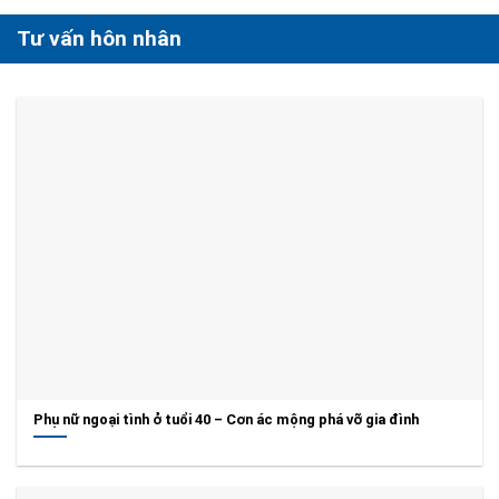
Tư vấn hôn nhân
Phụ nữ ngoại tình ở tuổi 40 – Cơn ác mộng phá vỡ gia đình