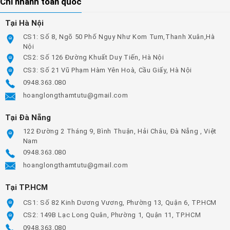
Chi nhánh toàn quốc
Tại Hà Nội
CS1: Số 8, Ngõ 50 Phố Ngụy Như Kom Tum,Thanh Xuân,Hà
Nội
CS2: Số 126 Đường Khuất Duy Tiến, Hà Nội
CS3: Số 21 Vũ Phạm Hàm Yên Hoà, Cầu Giấy, Hà Nội
0948.363.080
hoanglongthamtutu@gmail.com
Tại Đà Nẵng
122 Đường 2 Tháng 9, Bình Thuận, Hải Châu, Đà Nẵng , Việt
Nam
0948.363.080
hoanglongthamtutu@gmail.com
Tại TP.HCM
CS1: Số 82 Kinh Dương Vương, Phường 13, Quận 6, TP.HCM
CS2: 149B Lạc Long Quân, Phường 1, Quận 11, TP.HCM
0948.363.080