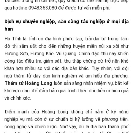
Để biết thông tin chi tiết, quý khách có thể liên hệ trực tiếp
qua hotline 0948.363.080 để được tư vấn miễn phí.
Dịch vụ chuyên nghiệp, sẵn sàng tác nghiệp ở mọi địa
bàn
Hà Tĩnh là tỉnh có địa hình phức tạp, trải dài từ trung tâm
đô thị sầm uất cho đến những huyện miền núi xa xôi như
Hương Sơn, Hương Khê, Vũ Quang. Chính đặc thù này khiến
công tác điều tra, giám sát, thu thập chứng cứ trở nên khó
khăn hơn nhiều so với các địa bàn khác. Tuy nhiên, với đội
ngũ thám tử dày dạn kinh nghiệm và am hiểu địa phương,
Thám tử Hoàng Long
luôn sẵn sàng nhận nhiệm vụ, bất kể
khu vực nào, để đảm bảo quá trình theo dõi diễn ra hiệu quả
và chính xác.
Điểm mạnh của Hoàng Long không chỉ nằm ở kỹ năng
nghiệp vụ mà còn ở sự chuẩn bị kỹ lưỡng về phương tiện,
công nghệ và chiến lược. Nhờ vậy, dù là địa bàn thành phố