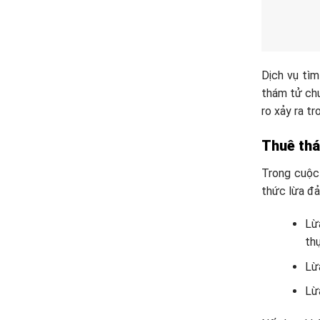
Dịch vụ tìm
thám tử chu
ro xảy ra tr
Thuê thá
Trong cuộc 
thức lừa đả
Lừ
th
Lừa
Lừ