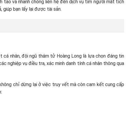
h táo và nhanh chóng liên hệ đến dịch vụ tìm người mất tích
giúp bạn lấy lại được tài sản.
ột cá nhân, đội ngũ thám tử Hoàng Long là lựa chọn đáng tin
các nghiệp vụ điều tra, xác minh danh tính cá nhân thông qua
 không chỉ dừng lại ở việc truy vết mà còn cam kết cung cấp
h: