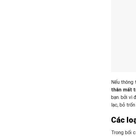
Nếu thông t
thân mất t
bạn. bởi vì 
lạc, bỏ trốn
Các loạ
Trong bối c