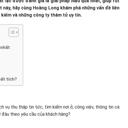
ất lạc được đánh giá là giải pháp hiệu quả nhất, giúp rút
iết này, hãy cùng Hoàng Long khám phá những vấn đề liên
m kiếm và những công ty thám tử uy tín.
 nhất
ất tích?
ch vụ thu thập tin tức, tìm kiếm nơi ở, công việv, thông tin cá
ở đâu theo yêu cầu của khách hàng?