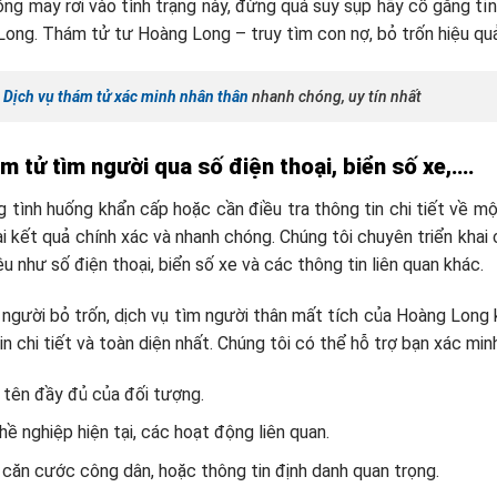
ng may rơi vào tình trạng này, đừng quá suy sụp hãy cố gắng tỉn
ong. Thám tử tư Hoàng Long – truy tìm con nợ, bỏ trốn hiệu quả, 
:
Dịch vụ thám tử xác minh nhân thân
nhanh chóng, uy tín nhất
m tử tìm người qua số điện thoại, biển số xe,….
 tình huống khẩn cấp hoặc cần điều tra thông tin chi tiết về m
ại kết quả chính xác và nhanh chóng. Chúng tôi chuyên triển khai 
u như số điện thoại, biển số xe và các thông tin liên quan khác.
 người bỏ trốn, dịch vụ tìm người thân mất tích của Hoàng Long
n chi tiết và toàn diện nhất. Chúng tôi có thể hỗ trợ bạn xác min
 tên đầy đủ của đối tượng.
ề nghiệp hiện tại, các hoạt động liên quan.
 căn cước công dân, hoặc thông tin định danh quan trọng.