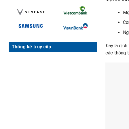
Một
Con
Ngư
Đây là dịch
Thống kê truy cập
các thông t