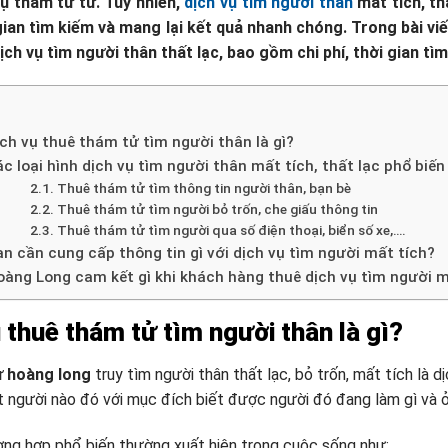
vụ thám tử tư. Tuy nhiên,
dịch vụ tìm người thân
mất tích, th
gian tìm kiếm và mang lại kết quả nhanh chóng. Trong bài v
ch vụ tìm người thân thất lạc, bao gồm chi phí, thời gian tì
ch vụ thuê thám tử tìm người thân là gì?
c loại hình dịch vụ tìm người thân mất tích, thất lạc phổ biến
Thuê thám tử tìm thông tin người thân, bạn bè
Thuê thám tử tìm người bỏ trốn, che giấu thông tin
Thuê thám tử tìm người qua số điện thoại, biển số xe,….
n cần cung cấp thông tin gì với dịch vụ tìm người mất tích?
oàng Long cam kết gì khi khách hàng thuê dịch vụ tìm người m
 thuê thám tử tìm người thân là gì?
ư hoàng long
truy tìm người thân thất lạc, bỏ trốn, mất tích là dị
 người nào đó với mục đích biết được người đó đang làm gì và 
ng hợp phổ biến thường xuất hiện trong cuộc sống như: