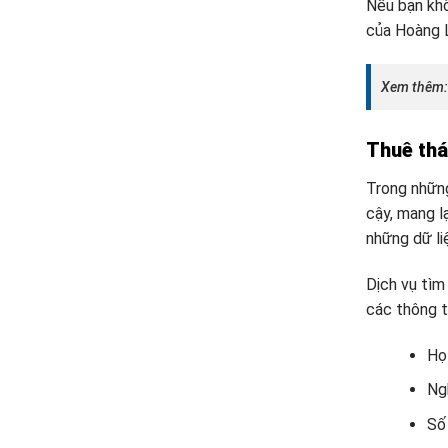
Nếu bạn khô
của Hoàng L
Xem thêm
Thuê thá
Trong những
cậy, mang l
những dữ liệ
Dịch vụ tìm
các thông ti
Họ
Ngh
Số