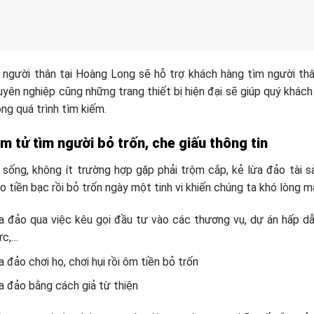
 người thân tại Hoàng Long sẽ hỗ trợ khách hàng tìm người thân
yên nghiệp cũng những trang thiết bị hiện đại sẽ giúp quý khách
ong quá trình tìm kiếm.
m tử tìm người bỏ trốn, che giấu thông tin
sống, không ít trường hợp gặp phải trộm cắp, kẻ lừa đảo tài sả
o tiền bạc rồi bỏ trốn ngày một tinh vi khiến chúng ta khó lòng m
a đảo qua việc kêu gọi đầu tư vào các thương vụ, dự án hấp d
ực,…
 đảo chơi họ, chơi hụi rồi ôm tiền bỏ trốn
a đảo bằng cách giả từ thiện