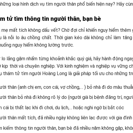
hững loại hình dịch vụ tìm người thân phổ biến hiện nay? Hãy cùng
m tử tìm thông tin người thân, bạn bè
a mẹ mất tích không dấu vết? Chờ đợi chỉ khiến nguy hiểm thêm g
u là nỗi lo âu chồng chất. Thời gian kéo dài không chỉ làm tă
huống nguy hiểm không lường trước.
lo lắng gặm nhấm từng khoảnh khắc quý giá, hãy hành động ngay!
 kịp thời và chuyên nghiệp. Với kinh nghiệm và nghiệp vụ vững c
vụ thám tử tìm người Hoàng Long là giải pháp tối ưu cho những t
ời thân (anh chị em, con cái, vợ chồng,… ) bỏ nhà đi do mâu thuẫ
ời thân bỏ nhà đi không rõ lý do (người già bị bệnh đãng trí, ngư
 cái bị thất lạc khi đi chơi, du lịch,… hoặc nghi ngờ bị bắt cóc
ời thân mất tích, đã nhiều ngày không liên lạc được với gia đình
 kiếm thông tin người thân, bạn bè đã nhiều năm không gặp, khôn