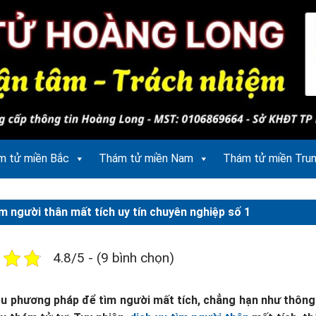
m tử miền Bắc
Thám tử miền Nam
Thám tử miền Tru
ìm người thân mất tích uy tín chuyên nghiệp số 1
4.8/5 - (9 bình chọn)
ều phương pháp để tìm người mất tích, chẳng hạn như thông q