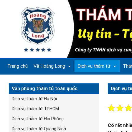
Bỏ
qua
nội
dung
Trang chủ
Về Hoàng Long
Dịch vụ thám tử
Thá
Văn phòng thám tử toàn quốc
Dịch vụ t
Dịch vụ thám tử Hà Nội
Dịch vụ thám tử TPHCM
Dịch vụ thám tử Hải Phòng
Có rất nhi
Dịch vụ thám tử Quảng Ninh