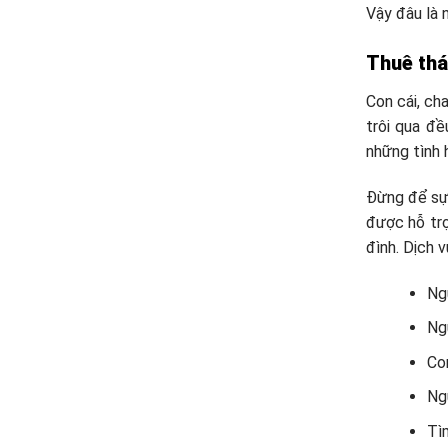
Vậy đâu là n
Thuê thá
Con cái, ch
trôi qua đề
những tình 
Đừng để sự 
được hỗ trợ
đình. Dịch 
Ngư
Ngư
Con
Ngư
Tìm