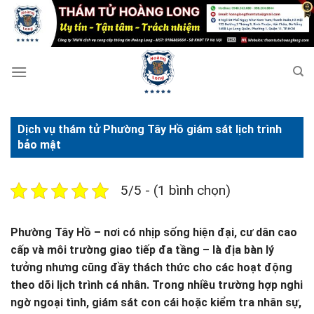
Bỏ
qua
nội
dung
Dịch vụ thám tử Phường Tây Hồ giám sát lịch trình
bảo mật
5/5 - (1 bình chọn)
Phường Tây Hồ – nơi có nhịp sống hiện đại, cư dân cao
cấp và môi trường giao tiếp đa tầng – là địa bàn lý
tưởng nhưng cũng đầy thách thức cho các hoạt động
theo dõi lịch trình cá nhân. Trong nhiều trường hợp nghi
ngờ ngoại tình, giám sát con cái hoặc kiểm tra nhân sự,