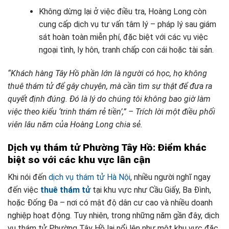
Không dừng lại ở việc điều tra, Hoàng Long còn
cung cấp dịch vụ tư vấn tâm lý – pháp lý sau giám
sát hoàn toàn miễn phí, đặc biệt với các vụ việc
ngoại tình, ly hôn, tranh chấp con cái hoặc tài sản.
“Khách hàng Tây Hồ phần lớn là người có học, họ không
thuê thám tử để gây chuyện, mà cần tìm sự thật để đưa ra
quyết định đúng. Đó là lý do chúng tôi không bao giờ làm
việc theo kiểu ‘trinh thám rẻ tiền’,” – Trích lời một điều phối
viên lâu năm của Hoàng Long chia sẻ.
Dịch vụ thám tử Phường Tây Hồ: Điểm khác
biệt so với các khu vực lân cận
Khi nói đến
dịch vụ thám tử Hà Nội
, nhiều người nghĩ ngay
đến việc
thuê thám tử
tại khu vực như Cầu Giấy, Ba Đình,
hoặc Đống Đa – nơi có mật độ dân cư cao và nhiều doanh
nghiệp hoạt động. Tuy nhiên, trong những năm gần đây, dịch
vụ thám tử Phường Tây Hồ lại nổi lên như một khu vực đặc