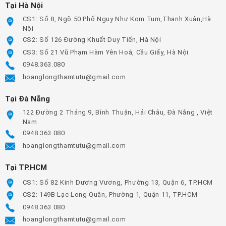
Tại Hà Nội
CS1: Số 8, Ngõ 50 Phố Ngụy Như Kom Tum,Thanh Xuân,Hà
Nội
CS2: Số 126 Đường Khuất Duy Tiến, Hà Nội
CS3: Số 21 Vũ Phạm Hàm Yên Hoà, Cầu Giấy, Hà Nội
0948.363.080
hoanglongthamtutu@gmail.com
Tại Đà Nẵng
122 Đường 2 Tháng 9, Bình Thuận, Hải Châu, Đà Nẵng , Việt
Nam
0948.363.080
hoanglongthamtutu@gmail.com
Tại TP.HCM
CS1: Số 82 Kinh Dương Vương, Phường 13, Quận 6, TP.HCM
CS2: 149B Lạc Long Quân, Phường 1, Quận 11, TP.HCM
0948.363.080
hoanglongthamtutu@gmail.com