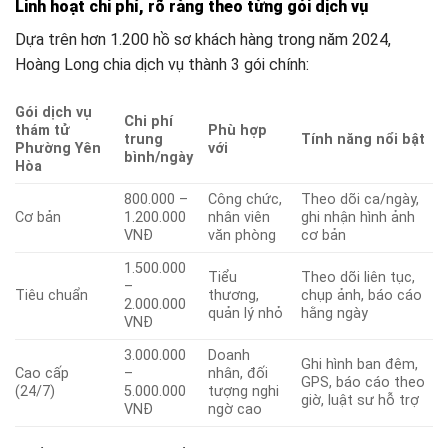
Linh hoạt chi phí, rõ ràng theo từng gói dịch vụ
Dựa trên hơn 1.200 hồ sơ khách hàng trong năm 2024,
Hoàng Long chia dịch vụ thành 3 gói chính:
Gói dịch vụ
Chi phí
thám tử
Phù hợp
trung
Tính năng nổi bật
Phường Yên
với
bình/ngày
Hòa
800.000 –
Công chức,
Theo dõi ca/ngày,
Cơ bản
1.200.000
nhân viên
ghi nhận hình ảnh
VNĐ
văn phòng
cơ bản
1.500.000
Tiểu
Theo dõi liên tục,
–
Tiêu chuẩn
thương,
chụp ảnh, báo cáo
2.000.000
quản lý nhỏ
hằng ngày
VNĐ
3.000.000
Doanh
Ghi hình ban đêm,
Cao cấp
–
nhân, đối
GPS, báo cáo theo
(24/7)
5.000.000
tượng nghi
giờ, luật sư hỗ trợ
VNĐ
ngờ cao