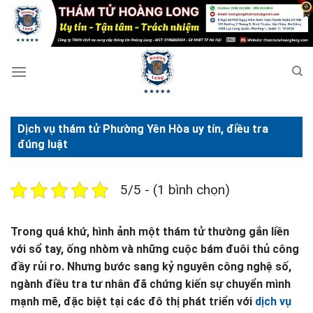
Bỏ
qua
nội
dung
Dịch vụ thám tử Phường Yên Hòa uy tín, điều tra
đúng luật
5/5 - (1 bình chọn)
Trong quá khứ, hình ảnh một thám tử thường gắn liền
với sổ tay, ống nhòm và những cuộc bám đuôi thủ công
đầy rủi ro. Nhưng bước sang kỷ nguyên công nghệ số,
ngành điều tra tư nhân đã chứng kiến sự chuyển mình
mạnh mẽ, đặc biệt tại các đô thị phát triển với
dịch vụ