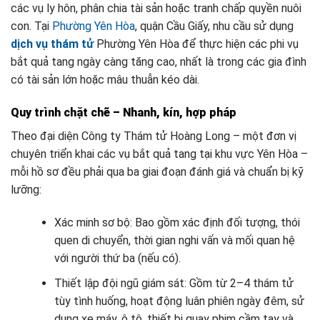
các vụ ly hôn, phân chia tài sản hoặc tranh chấp quyền nuôi
con. Tại
Phường Yên Hòa
, quận Cầu Giấy, nhu cầu sử dụng
dịch vụ thám tử
Phường Yên Hòa để thực hiện các phi vụ
bắt quả tang ngày càng tăng cao, nhất là trong các gia đình
có tài sản lớn hoặc mâu thuẫn kéo dài.
Quy trình chặt chẽ – Nhanh, kín, hợp pháp
Theo đại diện Công ty Thám tử Hoàng Long – một đơn vị
chuyên triển khai các vụ bắt quả tang tại khu vực Yên Hòa –
mỗi hồ sơ đều phải qua ba giai đoạn đánh giá và chuẩn bị kỹ
lưỡng:
Xác minh sơ bộ: Bao gồm xác định đối tượng, thói
quen di chuyển, thời gian nghi vấn và mối quan hệ
với người thứ ba (nếu có).
Thiết lập đội ngũ giám sát: Gồm từ 2–4 thám tử
tùy tình huống, hoạt động luân phiên ngày đêm, sử
dụng xe máy, ô tô, thiết bị quay phim cầm tay và