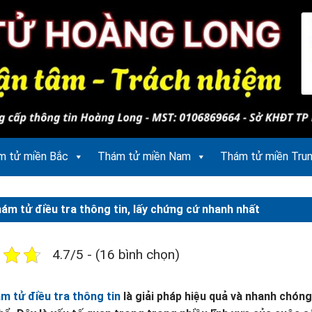
m tử miền Bắc
Thám tử miền Nam
Thám tử miền Tru
hám tử điều tra thông tin, lấy chứng cứ nhanh nhất
4.7/5 - (16 bình chọn)
m tử điều tra thông tin
là giải pháp hiệu quả và nhanh chón