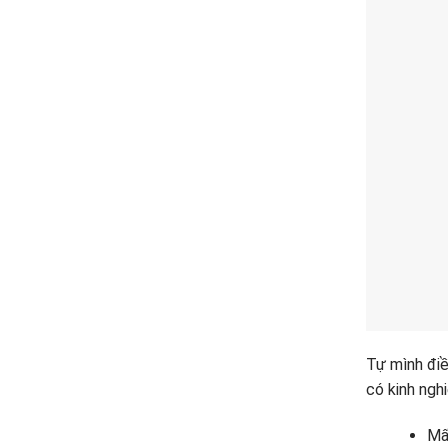
Tự mình điề
có kinh ngh
Mất