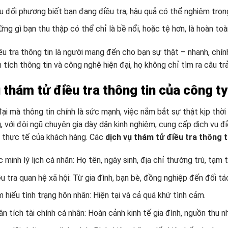
u đối phương biết bạn đang điều tra, hậu quả có thể nghiêm trọn
ng gì bạn thu thập có thể chỉ là bề nổi, hoặc tệ hơn, là hoàn toà
u tra thông tin là người mang đến cho bạn sự thật – nhanh, chín
n tích thông tin và công nghệ hiện đại, họ không chỉ tìm ra câu tr
ụ thám tử điều tra thông tin của công 
đại mà thông tin chính là sức mạnh, việc nắm bắt sự thật kịp thờ
 với đội ngũ chuyên gia dày dặn kinh nghiệm, cung cấp dịch vụ đ
 thực tế của khách hàng. Các
dịch vụ thám tử điều tra thông t
 minh lý lịch cá nhân: Họ tên, ngày sinh, địa chỉ thường trú, tạm t
u tra quan hệ xã hội: Từ gia đình, bạn bè, đồng nghiệp đến đối tá
 hiểu tình trạng hôn nhân: Hiện tại và cả quá khứ tình cảm.
n tích tài chính cá nhân: Hoàn cảnh kinh tế gia đình, nguồn thu n