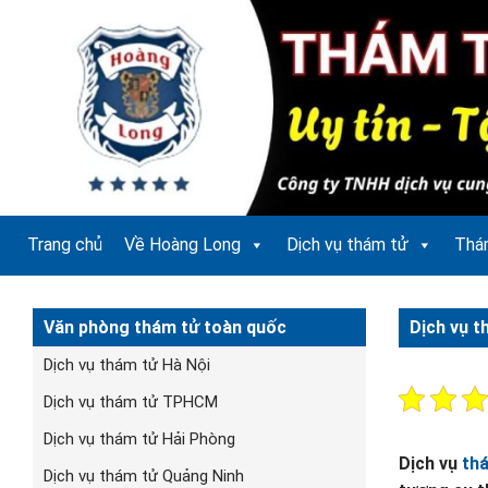
Bỏ
qua
nội
dung
Trang chủ
Về Hoàng Long
Dịch vụ thám tử
Thá
Văn phòng thám tử toàn quốc
Dịch vụ t
Dịch vụ thám tử Hà Nội
Dịch vụ thám tử TPHCM
Dịch vụ thám tử Hải Phòng
Dịch vụ
thá
Dịch vụ thám tử Quảng Ninh