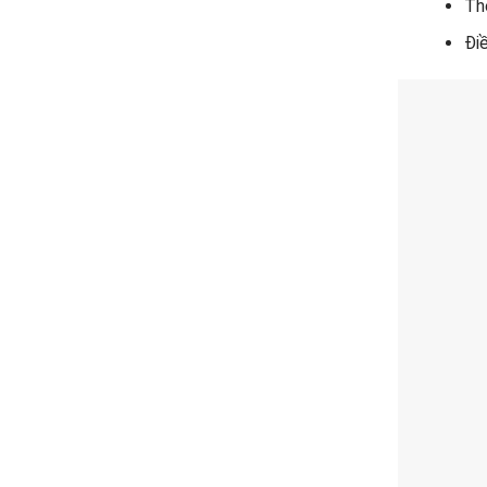
The
Điề