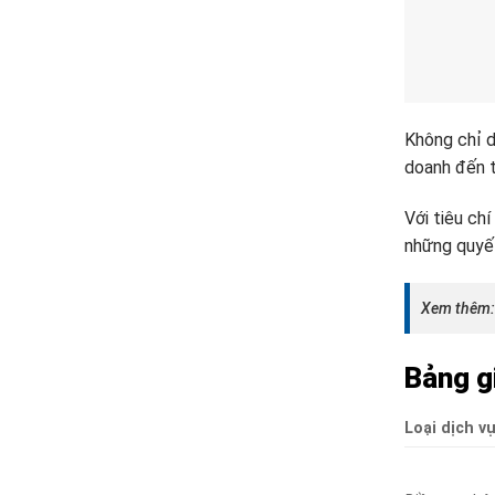
Không chỉ d
doanh đến t
Với tiêu ch
những quyết
Xem thêm
Bảng gi
Loại dịch v