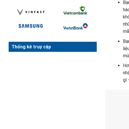
Bạ
hà
khô
nh
mấ
Bạ
Thống kê truy cập
liệ
mứ
Hơn
nh
gì 