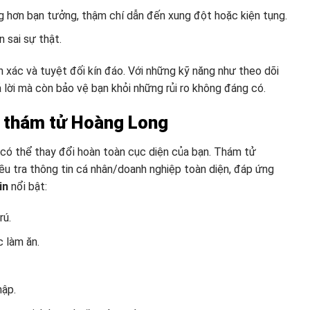
g hơn bạn tưởng, thậm chí dẫn đến xung đột hoặc kiện tụng.
n sai sự thật.
h xác và tuyệt đối kín đáo. Với những kỹ năng như theo dõi
ả lời mà còn bảo vệ bạn khỏi những rủi ro không đáng có.
ty thám tử Hoàng Long
i có thể thay đổi hoàn toàn cục diện của bạn. Thám tử
iều tra thông tin cá nhân/doanh nghiệp toàn diện, đáp ứng
in
nổi bật:
rú.
c làm ăn.
hập.