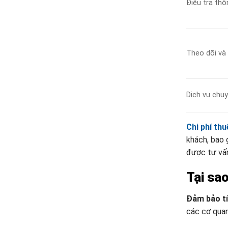
Điều tra thô
Theo dõi và
Dịch vụ chu
Chi phí th
khách, bao 
được tư vấn 
Tại sao
Đảm bảo tí
các cơ quan