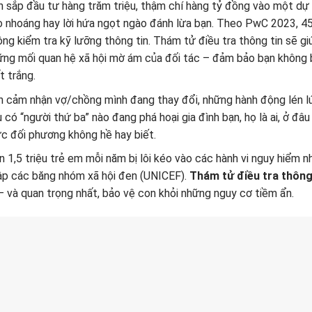
n sắp đầu tư hàng trăm triệu, thậm chí hàng tỷ đồng vào một dự 
o nhoáng hay lời hứa ngọt ngào đánh lừa bạn. Theo PwC 2023, 45
ng kiểm tra kỹ lưỡng thông tin. Thám tử điều tra thông tin sẽ giú
ững mối quan hệ xã hội mờ ám của đối tác – đảm bảo bạn không bị 
t trắng.
n cảm nhận vợ/chồng mình đang thay đổi, những hành động lén lút
u có “người thứ ba” nào đang phá hoại gia đình bạn, họ là ai, ở đ
c đối phương không hề hay biết.
 1,5 triệu trẻ em mỗi năm bị lôi kéo vào các hành vi nguy hiểm 
ập các băng nhóm xã hội đen (UNICEF).
Thám tử điều tra thông
– và quan trọng nhất, bảo vệ con khỏi những nguy cơ tiềm ẩn.