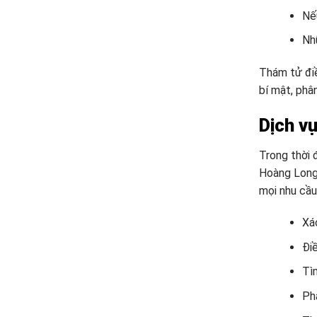
Nế
Nhữ
Thám tử điề
bí mật, phâ
Dịch v
Trong thời 
Hoàng Long,
mọi nhu cầu
Xác
Điề
Tìm
Phâ