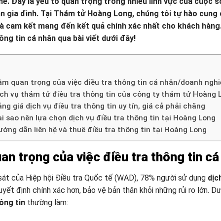
hể. Đây là yếu tố quan trọng trong nhiều lĩnh vực của cuộc số
n gia đình. Tại Thám tử Hoàng Long, chúng tôi tự hào cung c
và cam kết mang đến kết quả chính xác nhất cho khách hàng.
ông tin cá nhân qua bài viết dưới đây!
ầm quan trọng của việc điều tra thông tin cá nhân/doanh nghi
ịch vụ thám tử điều tra thông tin của công ty thám tử Hoàng 
ng giá dịch vụ điều tra thông tin uy tín, giá cả phải chăng
i sao nên lựa chọn dịch vụ điều tra thông tin tại Hoàng Long
ớng dẫn liên hệ và thuê điều tra thông tin tại Hoàng Long
an trọng của việc điều tra thông tin c
át của Hiệp hội Điều tra Quốc tế (WAD), 78% người sử dụng
dịc
uyết định chính xác hơn, bảo vệ bản thân khỏi những rủi ro lớn. D
ông tin
thường làm: