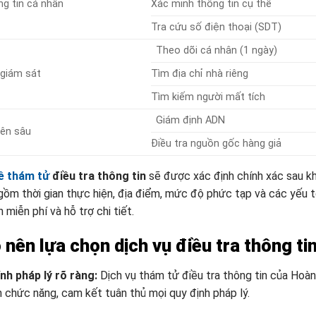
ng tin cá nhân
Xác minh thông tin cụ thể
Tra cứu số điện thoại (SDT)
Theo dõi cá nhân (1 ngày)
 giám sát
Tìm địa chỉ nhà riêng
Tìm kiếm người mất tích
Giám định ADN
yên sâu
Điều tra nguồn gốc hàng giả
uê thám tử
điều tra thông tin
sẽ được xác định chính xác sau kh
gồm thời gian thực hiện, địa điểm, mức độ phức tạp và các yếu t
miễn phí và hỗ trợ chi tiết.
 nên lựa chọn dịch vụ điều tra thông ti
nh pháp lý rõ ràng:
Dịch vụ thám tử điều tra thông tin của Hoà
 chức năng, cam kết tuân thủ mọi quy định pháp lý.