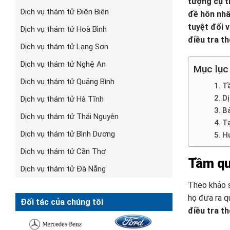
tượng cụ t
Dịch vụ thám tử Điện Biên
đề hôn nhâ
tuyệt đối 
Dịch vụ thám tử Hoà Bình
điều tra th
Dịch vụ thám tử Lạng Sơn
Dịch vụ thám tử Nghệ An
Mục lục
Dịch vụ thám tử Quảng Bình
T
D
Dịch vụ thám tử Hà Tĩnh
Bả
Dịch vụ thám tử Thái Nguyên
Tạ
Dịch vụ thám tử Bình Dương
Hư
Dịch vụ thám tử Cần Thơ
Tầm qu
Dịch vụ thám tử Đà Nẵng
Theo khảo s
họ đưa ra q
Đối tác của chúng tôi
điều tra th