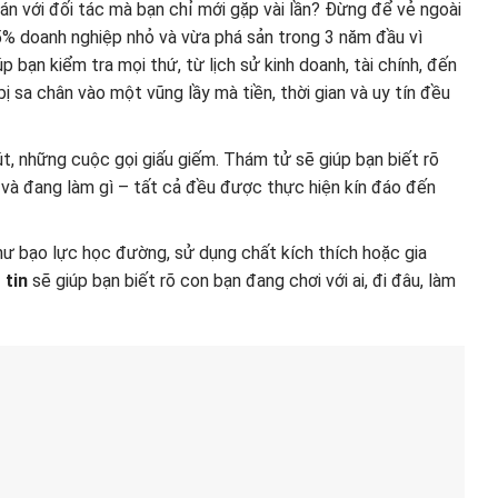
án với đối tác mà bạn chỉ mới gặp vài lần? Đừng để vẻ ngoài
% doanh nghiệp nhỏ và vừa phá sản trong 3 năm đầu vì
p bạn kiểm tra mọi thứ, từ lịch sử kinh doanh, tài chính, đến
sa chân vào một vũng lầy mà tiền, thời gian và uy tín đều
, những cuộc gọi giấu giếm. Thám tử sẽ giúp bạn biết rõ
âu và đang làm gì – tất cả đều được thực hiện kín đáo đến
như bạo lực học đường, sử dụng chất kích thích hoặc gia
 tin
sẽ giúp bạn biết rõ con bạn đang chơi với ai, đi đâu, làm