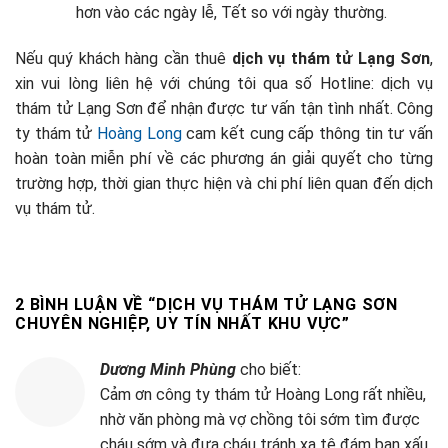
hơn vào các ngày lễ, Tết so với ngày thường.
Nếu quý khách hàng cần thuê
dịch vụ thám tử Lạng Sơn
,
xin vui lòng liên hệ với chúng tôi qua số Hotline: dịch vụ
thám tử Lạng Sơn để nhận được tư vấn tận tình nhất. Công
ty thám tử
Hoàng Long
cam kết cung cấp thông tin tư vấn
hoàn toàn miễn phí về các phương án giải quyết cho từng
trường hợp, thời gian thực hiện và chi phí liên quan đến dịch
vụ thám tử.
2 BÌNH LUẬN VỀ “
DỊCH VỤ THÁM TỬ LẠNG SƠN
CHUYÊN NGHIỆP, UY TÍN NHẤT KHU VỰC
”
Dương Minh Phùng
cho biết:
Cảm ơn công ty thám tử Hoàng Long rất nhiều,
nhờ văn phòng mà vợ chồng tôi sớm tìm được
cháu sớm và đưa cháu tránh xa tệ đám bạn xấu.