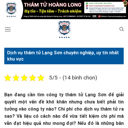
Bỏ
qua
nội
dung
Dịch vụ thám tử Lạng Sơn chuyên nghiệp, uy tín nhất
khu vực
5/5 - (14 bình chọn)
Bạn đang cần tìm công ty thám tử Lạng Sơn để giải
quyết một vấn đề khó khăn nhưng chưa biết phải tin
tưởng vào công ty nào? Chi phí cho dịch vụ thám tử ra
sao? Và liệu có cách nào để vừa tiết kiệm chi phí mà
vẫn đạt hiệu quả như mong đợi?
Nếu đó là những băn