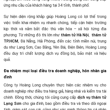
ứng nhu cầu của khách hàng tại 34 tỉnh, thành phố.
Sự hiện diện rộng khắp giúp Hoàng Long có lợi thế trong
việc triển khai nhiệm vụ nhanh chóng, tiếp cận hiện trường
kịp thời và nắm bắt đặc thù văn hóa – xã hội từng địa
phương. Từ những đô thị lớn như
thám tử Hà Nội
,
thám tử
TP.HCM
, Đà Nẵng, Hải Phòng, đến các tỉnh miền núi, trung
du như Lạng Sơn, Cao Bằng, Yên Bái, Điện Biên, Hoàng Long
đều duy trì chất lượng dịch vụ đồng bộ, bảo mật và hiệu
quả.
Đa nhiệm mọi loại điều tra doanh nghiệp, hôn nhân gia
đình
Công ty Hoàng Long chuyên thực hiện các nhiệm vụ cho
doanh nghiệp như điều tra hàng giả, hàng nhái và kiểm tra tài
chính. Đồng thời, chúng tôi cũng cung cấp
dịch vụ thám tử
Lạng Sơn
cho gia đình, bao gồm điều tra và theo dõi ngoại
tình, giám sát con cái, cũng như xác minh thông tin cá nhân