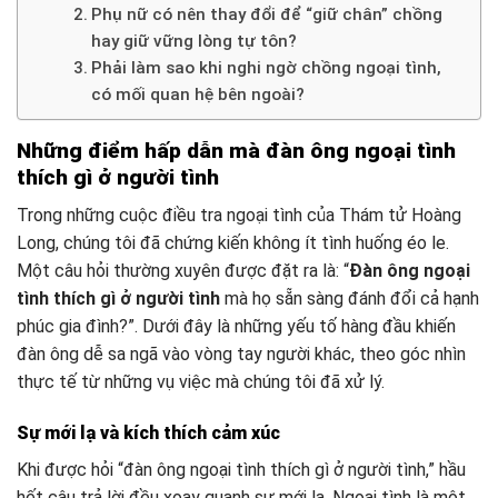
Phụ nữ có nên thay đổi để “giữ chân” chồng
hay giữ vững lòng tự tôn?
Phải làm sao khi nghi ngờ chồng ngoại tình,
có mối quan hệ bên ngoài?
Những điểm hấp dẫn mà đàn ông ngoại tình
thích gì ở người tình
Trong những cuộc điều tra ngoại tình của Thám tử Hoàng
Long, chúng tôi đã chứng kiến không ít tình huống éo le.
Một câu hỏi thường xuyên được đặt ra là: “
Đàn ông ngoại
tình thích gì ở người tình
mà họ sẵn sàng đánh đổi cả hạnh
phúc gia đình?”. Dưới đây là những yếu tố hàng đầu khiến
đàn ông dễ sa ngã vào vòng tay người khác, theo góc nhìn
thực tế từ những vụ việc mà chúng tôi đã xử lý.
Sự mới lạ và kích thích cảm xúc
Khi được hỏi “đàn ông ngoại tình thích gì ở người tình,” hầu
hết câu trả lời đều xoay quanh sự mới lạ. Ngoại tình là một