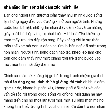
Khả năng làm sống lại cảm xúc mãnh liệt
Đàn ông ngoại tình thường cảm thấy như mình được sống
lại những ngày đầu yêu đương khi ở bên người tình. Những
cuộc hẹn bí mật, những tin nhắn đầy cảm xúc và cả những
giây phút hồi hộp vì sợ bị phát hiện – tất cả đều khiến họ
cảm thấy trái tim đập rộn ràng. Đây không chỉ là sự thỏa
mãn thể xác mà còn là cách họ tìm lại bản ngã đã mất trong
hôn nhân. Người tình, bằng cách nào đó, khéo léo làm cho
đàn ông cảm thấy như một chàng trai trẻ đang bước vào
một mối tình mới đầy đam mê.
Chính sự mới mẻ, không bị gò bó trong trách nhiệm gia đình
mà
đàn ông ngoại tình thích gì ở người tình
chính là cảm
giác tự do, không bị phán xét, không phải đối mặt với các
vấn đề rắc rối trong cuộc sống vợ chồng. Mối quan hệ này
mang đến cho họ một sự tươi mới, một sự lãng mạn mà họ
không tìm thấy trong tình yêu hôn nhân đã dần trở nên nhàm