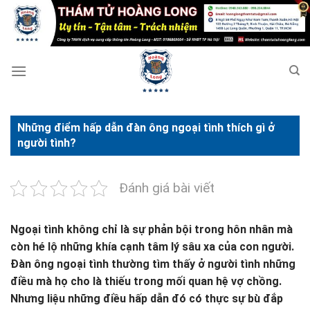
Bỏ
qua
nội
dung
Những điểm hấp dẫn đàn ông ngoại tình thích gì ở
người tình?
Đánh giá bài viết
Ngoại tình không chỉ là sự phản bội trong hôn nhân mà
còn hé lộ những khía cạnh tâm lý sâu xa của con người.
Đàn ông ngoại tình thường tìm thấy ở người tình những
điều mà họ cho là thiếu trong mối quan hệ vợ chồng.
Nhưng liệu những điều hấp dẫn đó có thực sự bù đắp