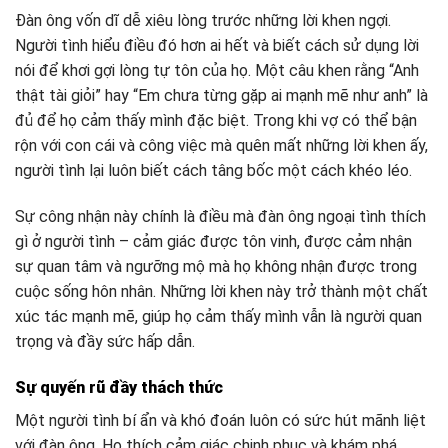
Đàn ông vốn dĩ dễ xiêu lòng trước những lời khen ngợi.
Người tình hiểu điều đó hơn ai hết và biết cách sử dụng lời
nói để khơi gợi lòng tự tôn của họ. Một câu khen rằng “Anh
thật tài giỏi” hay “Em chưa từng gặp ai mạnh mẽ như anh” là
đủ để họ cảm thấy mình đặc biệt. Trong khi vợ có thể bận
rộn với con cái và công việc mà quên mất những lời khen ấy,
người tình lại luôn biết cách tâng bốc một cách khéo léo.
Sự công nhận này chính là điều mà đàn ông ngoại tình thích
gì ở người tình – cảm giác được tôn vinh, được cảm nhận
sự quan tâm và ngưỡng mộ mà họ không nhận được trong
cuộc sống hôn nhân. Những lời khen này trở thành một chất
xúc tác mạnh mẽ, giúp họ cảm thấy mình vẫn là người quan
trọng và đầy sức hấp dẫn.
Sự quyến rũ đầy thách thức
Một người tình bí ẩn và khó đoán luôn có sức hút mãnh liệt
với đàn ông. Họ thích cảm giác chinh phục và khám phá.