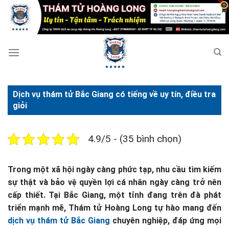
Bỏ
qua
nội
dung
Dịch vụ thám tử Bắc Giang có tiếng về uy tín, điều tra
giỏi
4.9/5 - (35 bình chọn)
Trong một xã hội ngày càng phức tạp, nhu cầu tìm kiếm
sự thật và bảo vệ quyền lợi cá nhân ngày càng trở nên
cấp thiết. Tại Bắc Giang, một tỉnh đang trên đà phát
triển mạnh mẽ, Thám tử Hoàng Long tự hào mang đến
dịch vụ thám tử Bắc Giang
chuyên nghiệp, đáp ứng mọi