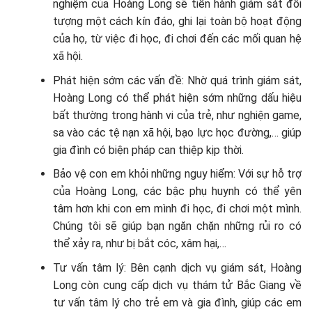
nghiệm của Hoàng Long sẽ tiến hành giám sát đối
tượng một cách kín đáo, ghi lại toàn bộ hoạt động
của họ, từ việc đi học, đi chơi đến các mối quan hệ
xã hội.
Phát hiện sớm các vấn đề: Nhờ quá trình giám sát,
Hoàng Long có thể phát hiện sớm những dấu hiệu
bất thường trong hành vi của trẻ, như nghiện game,
sa vào các tệ nạn xã hội, bạo lực học đường,… giúp
gia đình có biện pháp can thiệp kịp thời.
Bảo vệ con em khỏi những nguy hiểm: Với sự hỗ trợ
của Hoàng Long, các bậc phụ huynh có thể yên
tâm hơn khi con em mình đi học, đi chơi một mình.
Chúng tôi sẽ giúp bạn ngăn chặn những rủi ro có
thể xảy ra, như bị bắt cóc, xâm hại,…
Tư vấn tâm lý: Bên cạnh dịch vụ giám sát, Hoàng
Long còn cung cấp dịch vụ thám tử Bắc Giang về
tư vấn tâm lý cho trẻ em và gia đình, giúp các em