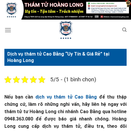
Bỏ
qua
nội
dung
Dịch vụ thám tử Cao Bằng “Uy Tín & Giá Rẻ” tại
Hoàng Long
5/5 - (1 bình chọn)
Nếu bạn cần
dịch vụ thám tử Cao Bằng
để thu thập
chứng cứ, làm rõ những nghi vấn, hãy liên hệ ngay với
thám tử tư Hoàng Long chi nhánh Cao Bằng qua hotline
0948.363.080 để được báo giá nhanh chóng. Hoàng
Long cung cấp dịch vụ thám tử, điều tra, theo dõi