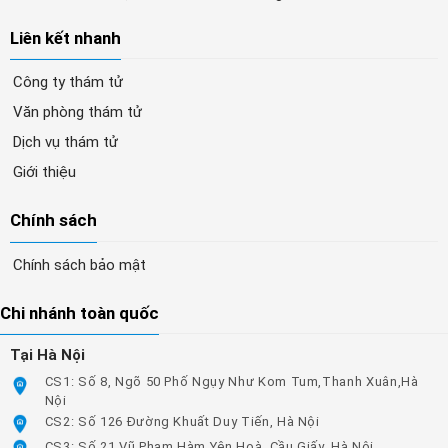
Liên kết nhanh
Công ty thám tử
Văn phòng thám tử
Dịch vụ thám tử
Giới thiệu
Chính sách
Chính sách bảo mật
Chi nhánh toàn quốc
Tại Hà Nội
CS1: Số 8, Ngõ 50 Phố Ngụy Như Kom Tum,Thanh Xuân,Hà
Nội
CS2: Số 126 Đường Khuất Duy Tiến, Hà Nội
CS3: Số 21 Vũ Phạm Hàm Yên Hoà, Cầu Giấy, Hà Nội