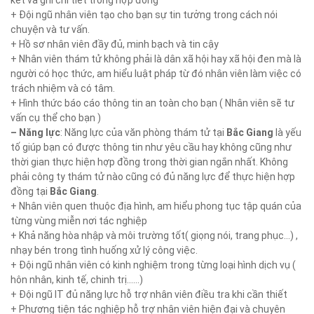
kết và ghi chi tiết trong hợp đồng
+ Đội ngũ nhân viên tạo cho bạn sự tin tưởng trong cách nói
chuyện và tư vấn.
+ Hồ sơ nhân viên đầy đủ, minh bạch và tin cậy
+ Nhân viên thám tử không phải là dân xã hội hay xã hội đen mà là
người có học thức, am hiểu luật pháp từ đó nhân viên làm việc có
trách nhiệm và có tâm.
+ Hình thức báo cáo thông tin an toàn cho bạn ( Nhân viên sẽ tư
vấn cụ thể cho bạn )
– Năng lực
: Năng lực của văn phòng thám tử tại
Bắc Giang
là yếu
tố giúp bạn có được thông tin như yêu cầu hay không cũng như
thời gian thực hiện hợp đồng trong thời gian ngắn nhất. Không
phải công ty thám tử nào cũng có đủ năng lực để thực hiện hợp
đồng tại
Bắc Giang
.
+ Nhân viên quen thuộc địa hình, am hiểu phong tục tập quán của
từng vùng miễn nơi tác nghiệp
+ Khả năng hòa nhập và môi trường tốt( giọng nói, trang phục…) ,
nhạy bén trong tình huống xử lý công việc.
+ Đội ngũ nhân viên có kinh nghiệm trong từng loại hình dịch vụ (
hôn nhân, kinh tế, chinh trị……)
+ Đội ngũ IT đủ năng lực hỗ trợ nhân viên điều tra khi cần thiết
+ Phương tiện tác nghiệp hỗ trợ nhân viên hiện đại và chuyên