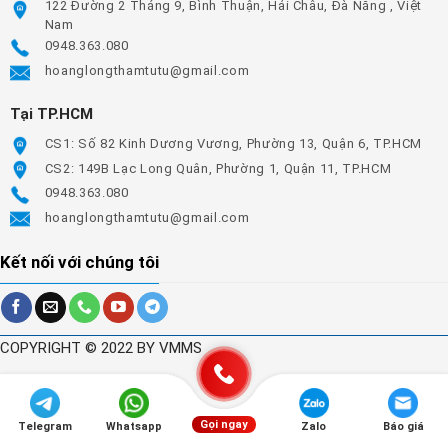
122 Đường 2 Tháng 9, Bình Thuận, Hải Châu, Đà Nẵng , Việt
Nam
0948.363.080
hoanglongthamtutu@gmail.com
Tại TP.HCM
CS1: Số 82 Kinh Dương Vương, Phường 13, Quận 6, TP.HCM
CS2: 149B Lạc Long Quân, Phường 1, Quận 11, TP.HCM
0948.363.080
hoanglongthamtutu@gmail.com
Kết nối với chúng tôi
COPYRIGHT © 2022 BY VMMS
Gọi ngay
Telegram
Whatsapp
Zalo
Báo giá