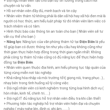
+ Đội ngũ nhân viên tạo cho bạn sự tin tưởng trong cách nói
chuyện và tư vấn.
+ Hồ sơ nhân viên đầy đủ, minh bạch và tin cậy
+ Nhân viên thám tử không phải là dân xã hội hay xã hội đen mà là
người có học thức, am hiểu luật pháp từ đó nhân viên làm việc có
trách nhiệm và có tâm.
+ Hình thức báo cáo thông tin an toàn cho bạn ( Nhân viên sẽ tư
vấn cụ thể cho bạn )
– Năng lực
: Năng lực của văn phòng thám tử tại
Điện Biên
là yếu
tố giúp bạn có được thông tin như yêu cầu hay không cũng như
thời gian thực hiện hợp đồng trong thời gian ngắn nhất. Không
phải công ty thám tử nào cũng có đủ năng lực để thực hiện hợp
đồng tại
Điện Biên
.
+ Nhân viên quen thuộc địa hình, am hiểu phong tục tập quán của
từng vùng miễn nơi tác nghiệp
+ Khả năng hòa nhập và môi trường tốt( giọng nói, trang phục…) ,
nhạy bén trong tình huống xử lý công việc.
+ Đội ngũ nhân viên có kinh nghiệm trong từng loại hình dịch vụ (
hôn nhân, kinh tế, chinh trị……)
+ Đội ngũ IT đủ năng lực hỗ trợ nhân viên điều tra khi cần thiết
+ Phương tiện tác nghiệp hỗ trợ nhân viên hiện đại và chuyên
nghiệp ( máy nghe lén, định vị, ghi âm………)