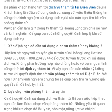
Bạn cần làm gì khi có nhu cầu sử dụng dịch vụ thám tử ?
Đa phần khách hàng tìm tới
dịch vụ thám tử tại
Điện Biên
đều là
khách hàng lần đầu sử dụng dịch vụ, cùng với việc thiếu thông tin
cũng như kinh nghiệm sử dụng dịch vụ là rào cản bạn tìm tới văn
phòng thám tử.
Vậy bạn cần làm gì ? Công ty thám tử Hoàng Long xin chia sẽ một
vài kinh nghiệm để giúp bạn có những quyết định hợp lý khi sử
dụng dịch vụ.
1 : Xác định bạn có cần sử dụng dịch vụ thám tử hay không ?
Hãy liên hệ ngay với chuyên gia tư vấn của Hoàng Long Hotline
0948.363.080 – 098.204.8844 để được tư vấn trước khi sử dụng
dịch vụ. Không phải trường hợp nào chồng hoặc vợ bạn ngoại tình
cũng nhờ tới
dịch vụ thám tử
. Vì vậy bạn cần cân nhắc kỹ lưỡng
trước khi quyết định tìm tới
văn phòng thám tử
tại
Điện Biên
. Với
hơn 10 năm kinh nghiệm chúng tôi sẽ giúp bạn tìm ra hướng giải
quyết vấn đề hơp lý nhất.
2 : Lựa chọn văn phòng thám tử uy tín
Khi đã quyết định sử dụng dịch vụ thám tử thì bạn việc tiếp theo
bạn cần làm là lựa chọn văn phòng thám tử . Những yếu tố quan
trọng khi lựa chọn đó là uy tín, bảo mật,năng lực và chi phí.