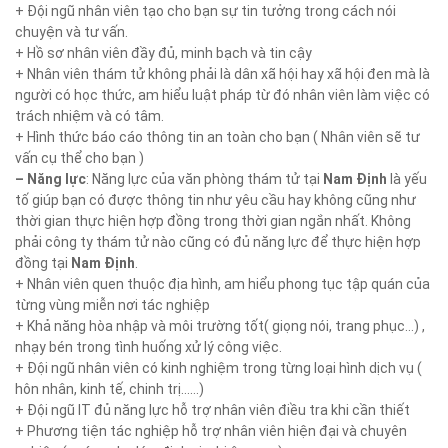
+ Đội ngũ nhân viên tạo cho bạn sự tin tưởng trong cách nói
chuyện và tư vấn.
+ Hồ sơ nhân viên đầy đủ, minh bạch và tin cậy
+ Nhân viên thám tử không phải là dân xã hội hay xã hội đen mà là
người có học thức, am hiểu luật pháp từ đó nhân viên làm việc có
trách nhiệm và có tâm.
+ Hình thức báo cáo thông tin an toàn cho bạn ( Nhân viên sẽ tư
vấn cụ thể cho bạn )
– Năng lực
: Năng lực của văn phòng thám tử tại
Nam Định
là yếu
tố giúp bạn có được thông tin như yêu cầu hay không cũng như
thời gian thực hiện hợp đồng trong thời gian ngắn nhất. Không
phải công ty thám tử nào cũng có đủ năng lực để thực hiện hợp
đồng tại
Nam Định
.
+ Nhân viên quen thuộc địa hình, am hiểu phong tục tập quán của
từng vùng miễn nơi tác nghiệp
+ Khả năng hòa nhập và môi trường tốt( giọng nói, trang phục…) ,
nhạy bén trong tình huống xử lý công việc.
+ Đội ngũ nhân viên có kinh nghiệm trong từng loại hình dịch vụ (
hôn nhân, kinh tế, chinh trị……)
+ Đội ngũ IT đủ năng lực hỗ trợ nhân viên điều tra khi cần thiết
+ Phương tiện tác nghiệp hỗ trợ nhân viên hiện đại và chuyên