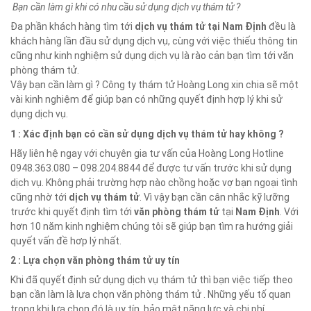
Bạn cần làm gì khi có nhu cầu sử dụng dịch vụ thám tử ?
Đa phần khách hàng tìm tới
dịch vụ thám tử tại
Nam Định
đều là
khách hàng lần đầu sử dụng dịch vụ, cùng với việc thiếu thông tin
cũng như kinh nghiệm sử dụng dịch vụ là rào cản bạn tìm tới văn
phòng thám tử.
Vậy bạn cần làm gì ? Công ty thám tử Hoàng Long xin chia sẽ một
vài kinh nghiệm để giúp bạn có những quyết định hợp lý khi sử
dụng dịch vụ.
1 : Xác định bạn có cần sử dụng dịch vụ thám tử hay không ?
Hãy liên hệ ngay với chuyên gia tư vấn của Hoàng Long Hotline
0948.363.080 – 098.204.8844 để được tư vấn trước khi sử dụng
dịch vụ. Không phải trường hợp nào chồng hoặc vợ bạn ngoại tình
cũng nhờ tới
dịch vụ thám tử
. Vì vậy bạn cần cân nhắc kỹ lưỡng
trước khi quyết định tìm tới
văn phòng thám tử
tại
Nam Định
. Với
hơn 10 năm kinh nghiệm chúng tôi sẽ giúp bạn tìm ra hướng giải
quyết vấn đề hơp lý nhất.
2 : Lựa chọn văn phòng thám tử uy tín
Khi đã quyết định sử dụng dịch vụ thám tử thì bạn việc tiếp theo
bạn cần làm là lựa chọn văn phòng thám tử . Những yếu tố quan
trọng khi lựa chọn đó là uy tín, bảo mật,năng lực và chi phí.