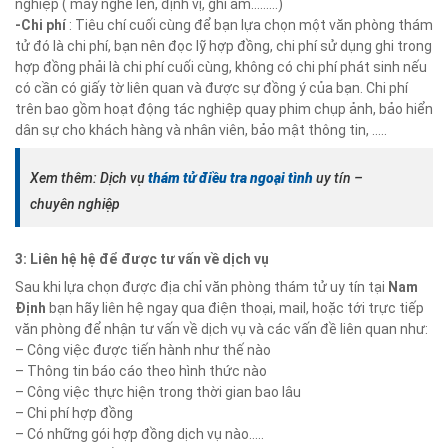
nghiệp ( máy nghe lén, định vị, ghi âm………)
-Chi phí
: Tiêu chí cuối cùng để bạn lựa chọn một văn phòng thám
tử đó là chi phí, bạn nên đọc lỹ hợp đồng, chi phí sử dụng ghi trong
hợp đồng phải là chi phí cuối cùng, không có chi phí phát sinh nếu
có cần có giấy tờ liên quan và được sự đồng ý của bạn. Chi phí
trên bao gồm hoạt động tác nghiệp quay phim chụp ảnh, bảo hiển
dân sự cho khách hàng và nhân viên, bảo mật thông tin, …..
Xem thêm: Dịch vụ
thám tử điều tra ngoại tình
uy tín –
chuyên nghiệp
3: Liên hệ hệ để được tư vấn về dịch vụ
Sau khi lựa chọn được địa chỉ văn phòng thám tử uy tín tại
Nam
Định
bạn hãy liên hệ ngay qua điện thoại, mail, hoặc tới trực tiếp
văn phòng để nhận tư vấn về dịch vụ và các vấn đề liên quan như:
– Công việc được tiến hành như thế nào
– Thông tin báo cáo theo hình thức nào
– Công việc thực hiện trong thời gian bao lâu
– Chi phí hợp đồng
– Có những gói hợp đồng dịch vụ nào…..