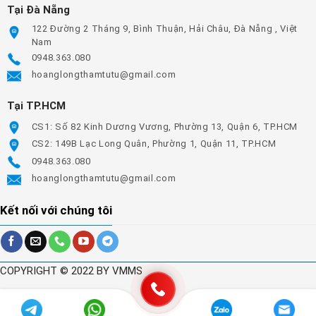
Tại Đà Nẵng
122 Đường 2 Tháng 9, Bình Thuận, Hải Châu, Đà Nẵng , Việt
Nam
0948.363.080
hoanglongthamtutu@gmail.com
Tại TP.HCM
CS1: Số 82 Kinh Dương Vương, Phường 13, Quận 6, TP.HCM
CS2: 149B Lạc Long Quân, Phường 1, Quận 11, TP.HCM
0948.363.080
hoanglongthamtutu@gmail.com
Kết nối với chúng tôi
COPYRIGHT © 2022 BY VMMS