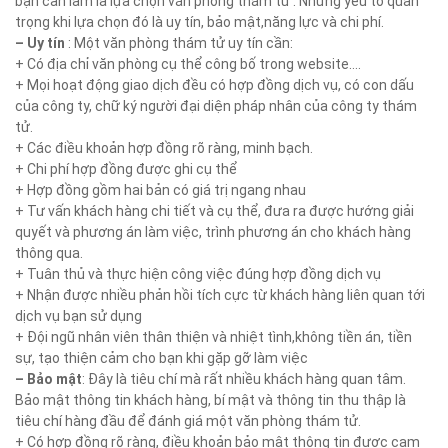
bạn cần làm là lựa chọn văn phòng thám tử . Những yếu tố quan
trọng khi lựa chọn đó là uy tín, bảo mật,năng lực và chi phí.
– Uy tín
: Một văn phòng thám tử uy tín cần:
+ Có địa chỉ văn phòng cụ thể công bố trong website….
+ Mọi hoạt động giao dịch đều có hợp đồng dịch vụ, có con dấu
của công ty, chữ ký người đại diện pháp nhân của công ty thám
tử.
+ Các điều khoản hợp đồng rõ ràng, minh bạch.
+ Chi phí hợp đồng được ghi cụ thể
+ Hợp đồng gồm hai bản có giá trị ngang nhau
+ Tư vấn khách hàng chi tiết và cụ thể, đưa ra được hướng giải
quyết và phương án làm việc, trình phương án cho khách hàng
thông qua.
+ Tuân thủ và thực hiện công việc đúng hợp đồng dịch vụ
+ Nhận được nhiều phản hồi tích cực từ khách hàng liên quan tới
dịch vụ bạn sử dụng
+ Đội ngũ nhân viên thân thiện và nhiệt tình,không tiền án, tiền
sự, tạo thiện cảm cho bạn khi gặp gỡ làm việc
– Bảo mật
: Đây là tiêu chí mà rất nhiều khách hàng quan tâm.
Bảo mật thông tin khách hàng, bí mật và thông tin thu thập là
tiêu chí hàng đầu để đánh giá một văn phòng thám tử.
+ Có hợp đồng rõ ràng, điều khoản bảo mật thông tin được cam