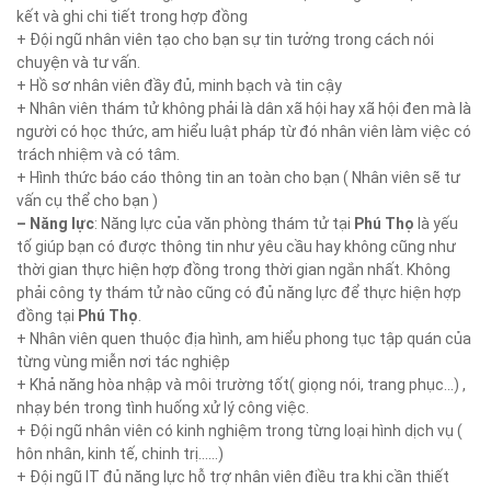
kết và ghi chi tiết trong hợp đồng
+ Đội ngũ nhân viên tạo cho bạn sự tin tưởng trong cách nói
chuyện và tư vấn.
+ Hồ sơ nhân viên đầy đủ, minh bạch và tin cậy
+ Nhân viên thám tử không phải là dân xã hội hay xã hội đen mà là
người có học thức, am hiểu luật pháp từ đó nhân viên làm việc có
trách nhiệm và có tâm.
+ Hình thức báo cáo thông tin an toàn cho bạn ( Nhân viên sẽ tư
vấn cụ thể cho bạn )
– Năng lực
: Năng lực của văn phòng thám tử tại
Phú Thọ
là yếu
tố giúp bạn có được thông tin như yêu cầu hay không cũng như
thời gian thực hiện hợp đồng trong thời gian ngắn nhất. Không
phải công ty thám tử nào cũng có đủ năng lực để thực hiện hợp
đồng tại
Phú Thọ
.
+ Nhân viên quen thuộc địa hình, am hiểu phong tục tập quán của
từng vùng miễn nơi tác nghiệp
+ Khả năng hòa nhập và môi trường tốt( giọng nói, trang phục…) ,
nhạy bén trong tình huống xử lý công việc.
+ Đội ngũ nhân viên có kinh nghiệm trong từng loại hình dịch vụ (
hôn nhân, kinh tế, chinh trị……)
+ Đội ngũ IT đủ năng lực hỗ trợ nhân viên điều tra khi cần thiết