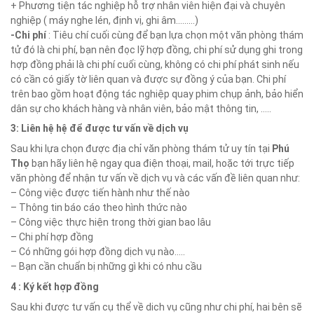
+ Phương tiện tác nghiệp hỗ trợ nhân viên hiện đại và chuyên
nghiệp ( máy nghe lén, định vị, ghi âm………)
-Chi phí
: Tiêu chí cuối cùng để bạn lựa chọn một văn phòng thám
tử đó là chi phí, bạn nên đọc lỹ hợp đồng, chi phí sử dụng ghi trong
hợp đồng phải là chi phí cuối cùng, không có chi phí phát sinh nếu
có cần có giấy tờ liên quan và được sự đồng ý của bạn. Chi phí
trên bao gồm hoạt động tác nghiệp quay phim chụp ảnh, bảo hiển
dân sự cho khách hàng và nhân viên, bảo mật thông tin, …..
3: Liên hệ hệ để được tư vấn về dịch vụ
Sau khi lựa chọn được địa chỉ văn phòng thám tử uy tín tại
Phú
Thọ
bạn hãy liên hệ ngay qua điện thoại, mail, hoặc tới trực tiếp
văn phòng để nhận tư vấn về dịch vụ và các vấn đề liên quan như:
– Công việc được tiến hành như thế nào
– Thông tin báo cáo theo hình thức nào
– Công việc thực hiện trong thời gian bao lâu
– Chi phí hợp đồng
– Có những gói hợp đồng dịch vụ nào…..
– Bạn cần chuẩn bị những gì khi có nhu cầu
4 : Ký kết hợp đồng
Sau khi được tư vấn cụ thể về dich vụ cũng như chi phí, hai bên sẽ