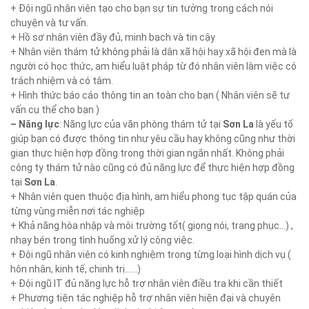
+ Đội ngũ nhân viên tạo cho bạn sự tin tưởng trong cách nói
chuyện và tư vấn.
+ Hồ sơ nhân viên đầy đủ, minh bạch và tin cậy
+ Nhân viên thám tử không phải là dân xã hội hay xã hội đen mà là
người có học thức, am hiểu luật pháp từ đó nhân viên làm việc có
trách nhiệm và có tâm.
+ Hình thức báo cáo thông tin an toàn cho bạn ( Nhân viên sẽ tư
vấn cụ thể cho bạn )
– Năng lực
: Năng lực của văn phòng thám tử tại
Sơn La
là yếu tố
giúp bạn có được thông tin như yêu cầu hay không cũng như thời
gian thực hiện hợp đồng trong thời gian ngắn nhất. Không phải
công ty thám tử nào cũng có đủ năng lực để thực hiện hợp đồng
tại
Sơn La
.
+ Nhân viên quen thuộc địa hình, am hiểu phong tục tập quán của
từng vùng miễn nơi tác nghiệp
+ Khả năng hòa nhập và môi trường tốt( giọng nói, trang phục…) ,
nhạy bén trong tình huống xử lý công việc.
+ Đội ngũ nhân viên có kinh nghiệm trong từng loại hình dịch vụ (
hôn nhân, kinh tế, chinh trị……)
+ Đội ngũ IT đủ năng lực hỗ trợ nhân viên điều tra khi cần thiết
+ Phương tiện tác nghiệp hỗ trợ nhân viên hiện đại và chuyên