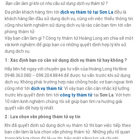
Bạn cần làm gì khi có nhu cầu sử dụng dịch vụ thám tử ?
Đa phần khách hàng tìm tới
dịch vụ thám tử tại
Sơn La
đều là
khách hàng lần đầu sử dụng dịch vụ, cùng với việc thiếu thông tin
cũng như kinh nghiệm sử dụng dịch vụ là rào cản bạn tìm tới văn
phòng thám tử.
Vậy bạn cần làm gì ? Công ty thám tử Hoàng Long xin chia sẽ một
vài kinh nghiệm để giúp bạn có những quyết định hợp lý khi sử
dụng dịch vụ.
1 : Xác định bạn có cần sử dụng dịch vụ thám tử hay không ?
Hãy liên hệ ngay với chuyên gia tư vấn của Hoàng Long Hotline
0948.363.080 – 098.204.8844 để được tư vấn trước khi sử dụng
dịch vụ. Không phải trường hợp nào chồng hoặc vợ bạn ngoại tình
cũng nhờ tới
dịch vụ thám tử
. Vì vậy bạn cần cân nhắc kỹ lưỡng
trước khi quyết định tìm tới
công ty thám tử
tại
Sơn La
. Với hơn
10 năm kinh nghiệm chúng tôi sẽ giúp bạn tìm ra hướng giải
quyết vấn đề hơp lý nhất.
2 : Lựa chọn văn phòng thám tử uy tín
Khi đã quyết định sử dụng dịch vụ thám tử thì bạn việc tiếp theo
bạn cần làm là lựa chọn văn phòng thám tử . Những yếu tố quan
trọng khi lựa chọn đó là uy tín, bảo mật,năng lực và chi phí.