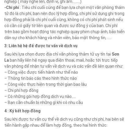
nghiệp ( máy nghe lén, định vị, ghi âm………)
-Chi phí
: Tiêu chí cuối cùng để bạn lựa chọn một văn phòng thám
tử đó là chi phí, bạn nên đọc lỹ hợp đồng, chi phí sử dụng ghi trong
hợp đồng phải là chi phí cuối cùng, không có chi phí phát sinh nếu
có cần có giấy tờ liên quan và được sự đồng ý của bạn. Chi phí
trên bao gồm hoạt động tác nghiệp quay phim chụp ảnh, bảo hiển
dân sự cho khách hàng và nhân viên, bảo mật thông tin, …..
3: Liên hệ hệ để được tư vấn về dịch vụ
Sau khi lựa chọn được địa chỉ văn phòng thám tử uy tín tại
Sơn
La
bạn hãy liên hệ ngay qua điện thoại, mail, hoặc tới trực tiếp
văn phòng để nhận tư vấn về dịch vụ và các vấn đề liên quan như:
– Công việc được tiến hành như thế nào
– Thông tin báo cáo theo hình thức nào
– Công việc thực hiện trong thời gian bao lâu
– Chi phí hợp đồng
– Có những gói hợp đồng dịch vụ nào…..
– Bạn cần chuẩn bị những gì khi có nhu cầu
4 : Ký kết hợp đồng
Sau khi được tư vấn cụ thể về dich vụ cũng như chi phí, hai bên sẽ
tiến hành gặp nhau để làm hợp đồng, theo hai hình thức: