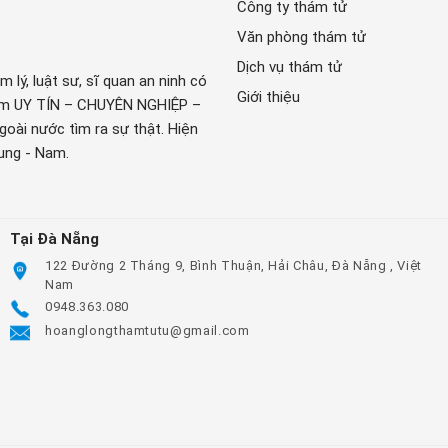
Công ty thám tử
Văn phòng thám tử
Dịch vụ thám tử
lý, luật sư, sĩ quan an ninh có
Giới thiệu
hâm UY TÍN – CHUYÊN NGHIỆP –
oài nước tìm ra sự thật. Hiện
rung - Nam.
Tại Đà Nẵng
122 Đường 2 Tháng 9, Bình Thuận, Hải Châu, Đà Nẵng , Việt
Nam
0948.363.080
hoanglongthamtutu@gmail.com