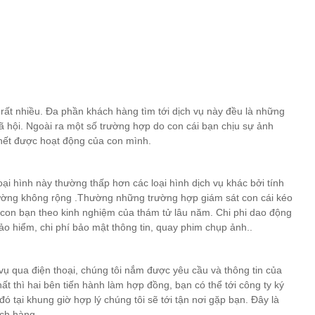
 rất nhiều. Đa phần khách hàng tìm tới dịch vụ này đều là những
xã hội. Ngoài ra một số trường hợp do con cái bạn chịu sự ảnh
hết được hoạt động của con mình.
loại hình này thường thấp hơn các loại hình dịch vụ khác bởi tính
thường không rộng .Thường những trường hợp giám sát con cái kéo
a con bạn theo kinh nghiệm của thám tử lâu năm. Chi phi dao động
bảo hiểm, chi phí bảo mật thông tin, quay phim chụp ảnh..
 vụ qua điện thoại, chúng tôi nắm được yêu cầu và thông tin của
ất thì hai bên tiến hành làm hợp đồng, bạn có thể tới công ty ký
ó tại khung giờ hợp lý chúng tôi sẽ tới tận nơi gặp bạn. Đây là
ách hàng.