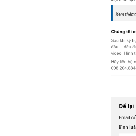
Xem thêm:
Chúng tôi c
Sau khi ký h
đâu… đều đượ
video. Hình t
Hãy liên hệ 
098.204.884
Để lại
Email củ
Bình lu