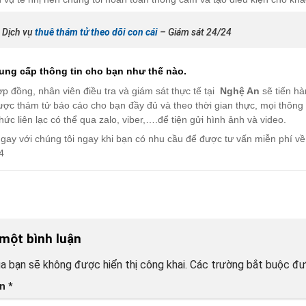
 Dịch vụ
thuê thám tử theo dõi con cái
– Giám sát 24/24
ung cấp thông tin cho bạn như thế nào.
ợp đồng, nhân viên điều tra và giám sát thực tế tại
Nghệ An
sẽ tiến hàn
c thám tử báo cáo cho bạn đầy đủ và theo thời gian thực, mọi thông t
hức liên lạc có thể qua zalo, viber,….để tiện gửi hình ảnh và video.
ngay với chúng tôi ngay khi bạn có nhu cầu để được tư vấn miễn phí về
4
 một bình luận
a bạn sẽ không được hiển thị công khai.
Các trường bắt buộc đ
ận
*