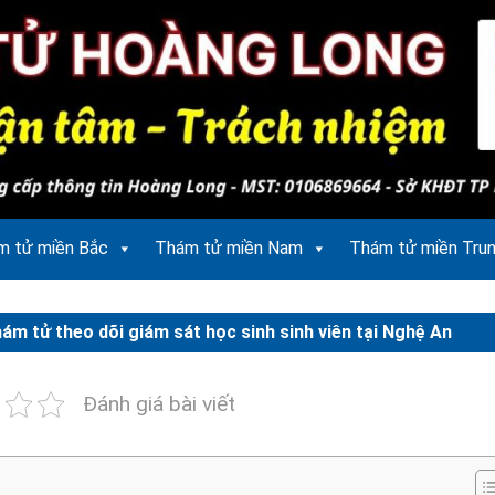
m tử miền Bắc
Thám tử miền Nam
Thám tử miền Tru
hám tử theo dõi giám sát học sinh sinh viên tại Nghệ An
Đánh giá bài viết