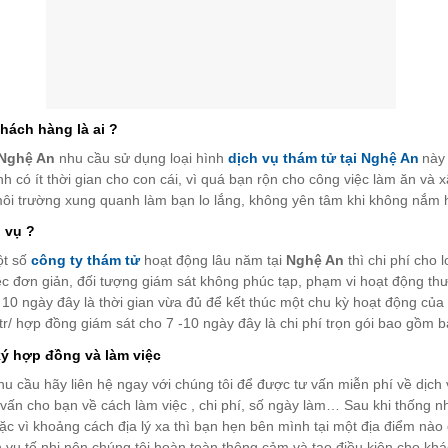
hách hàng là ai ?
Nghệ An
nhu cầu sử dụng loại hình
dịch vụ thám tử tại
Nghệ An
này
h có ít thời gian cho con cái, vì quá bạn rộn cho công việc làm ăn và 
ôi trường xung quanh làm bạn lo lắng, không yên tâm khi không nắm 
h vụ ?
ột số
công ty thám tử
hoạt động lâu năm tại
Nghệ An
thì chi phí cho 
ệc đơn giản, đối tượng giám sát không phúc tạp, phạm vi hoạt động 
– 10 ngày đây là thời gian vừa đủ để kết thúc một chu kỳ hoạt động củ
tr/ hợp đồng giám sát cho 7 -10 ngày đây là chi phí trọn gói bao gồm 
ký hợp đồng và làm việc
hu cầu hãy liên hệ ngay với chúng tôi để được tư vấn miễn phí về dịch
 vấn cho bạn về cách làm việc , chi phí, số ngày làm… Sau khi thống nh
c vì khoảng cách địa lý xa thì bạn hẹn bên mình tại một địa điểm nào đ
ch vụ tế nhị nên chúng tôi hoàn toàn thông cảm và tạo điều kiện cho kh