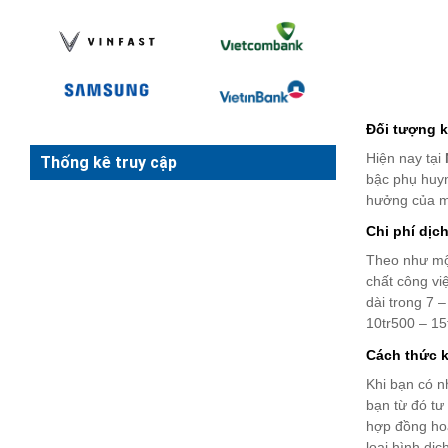
Đối tượng k
Hiện nay tại
Thống kê truy cập
bậc phụ huyn
hưởng của m
Chi phí dịc
Theo như m
chất công vi
dài trong 7 
10tr500 – 15
Cách thức 
Khi bạn có n
bạn từ đó tư
hợp đồng hoặ
loại hình dị