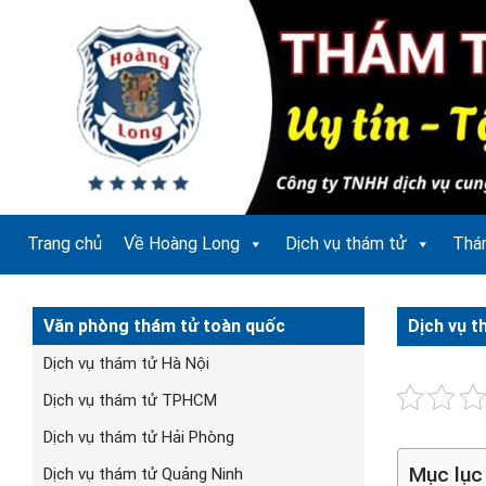
Bỏ
qua
nội
dung
Trang chủ
Về Hoàng Long
Dịch vụ thám tử
Thá
Văn phòng thám tử toàn quốc
Dịch vụ t
Dịch vụ thám tử Hà Nội
Dịch vụ thám tử TPHCM
Dịch vụ thám tử Hải Phòng
Mục lục
Dịch vụ thám tử Quảng Ninh