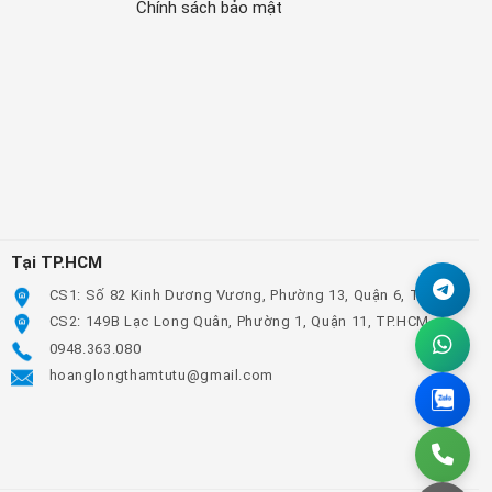
Chính sách bảo mật
Tại TP.HCM
CS1: Số 82 Kinh Dương Vương, Phường 13, Quận 6, TP.HCM
CS2: 149B Lạc Long Quân, Phường 1, Quận 11, TP.HCM
0948.363.080
hoanglongthamtutu@gmail.com