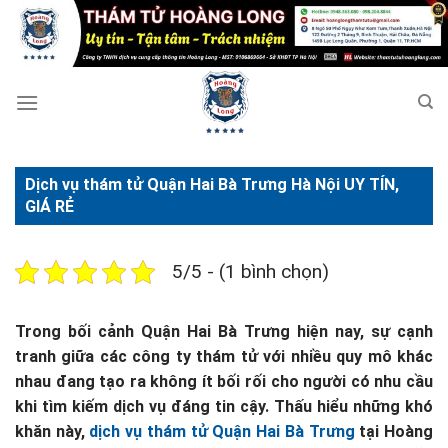
Bỏ
qua
nội
dung
Dịch vụ thám tử Quận Hai Bà Trưng Hà Nội UY TÍN,
GIÁ RẺ
5/5 - (1 bình chọn)
Trong bối cảnh Quận Hai Bà Trưng hiện nay, sự cạnh
tranh giữa các công ty thám tử với nhiều quy mô khác
nhau đang tạo ra không ít bối rối cho người có nhu cầu
khi tìm kiếm dịch vụ đáng tin cậy. Thấu hiểu những khó
khăn này,
dịch vụ thám tử Quận Hai Bà Trưng
tại Hoàng