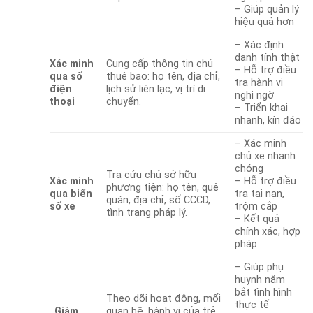
– Giúp quản lý
hiệu quả hơn
– Xác định
danh tính thật
Xác minh
Cung cấp thông tin chủ
– Hỗ trợ điều
qua số
thuê bao: họ tên, địa chỉ,
tra hành vi
điện
lịch sử liên lạc, vị trí di
nghi ngờ
thoại
chuyển.
– Triển khai
nhanh, kín đáo
– Xác minh
chủ xe nhanh
chóng
Tra cứu chủ sở hữu
Xác minh
– Hỗ trợ điều
phương tiện: họ tên, quê
qua biển
tra tai nạn,
quán, địa chỉ, số CCCD,
số xe
trộm cắp
tình trạng pháp lý.
– Kết quả
chính xác, hợp
pháp
– Giúp phụ
huynh nắm
bắt tình hình
Theo dõi hoạt động, mối
thực tế
Giám
quan hệ, hành vi của trẻ