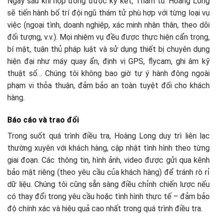
Ngay sau khi hợp đồng được ký kết, Thám tử Hoàng Long
sẽ tiến hành bố trí đội ngũ thám tử phù hợp với từng loại vụ
việc (ngoại tình, doanh nghiệp, xác minh nhân thân, theo dõi
đối tượng, v.v.). Mọi nhiệm vụ đều được thực hiện cẩn trọng,
bí mật, tuân thủ pháp luật và sử dụng thiết bị chuyên dụng
hiện đại như máy quay ẩn, định vị GPS, flycam, ghi âm kỹ
thuật số… Chúng tôi không bao giờ tự ý hành động ngoài
phạm vi thỏa thuận, đảm bảo an toàn tuyệt đối cho khách
hàng.
Báo cáo và trao đổi
Trong suốt quá trình điều tra, Hoàng Long duy trì liên lạc
thường xuyên với khách hàng, cập nhật tình hình theo từng
giai đoạn. Các thông tin, hình ảnh, video được gửi qua kênh
bảo mật riêng (theo yêu cầu của khách hàng) để tránh rò rỉ
dữ liệu. Chúng tôi cũng sẵn sàng điều chỉnh chiến lược nếu
có thay đổi trong yêu cầu hoặc tình hình thực tế – đảm bảo
độ chính xác và hiệu quả cao nhất trong quá trình điều tra.