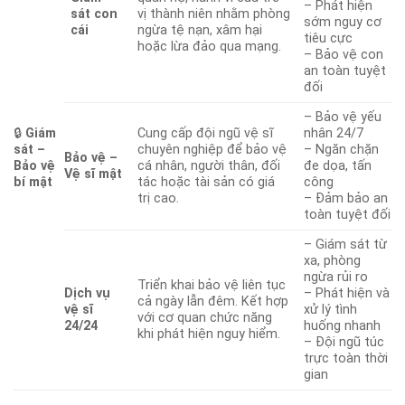
– Phát hiện
sát con
vị thành niên nhằm phòng
sớm nguy cơ
cái
ngừa tệ nạn, xâm hại
tiêu cực
hoặc lừa đảo qua mạng.
– Bảo vệ con
an toàn tuyệt
đối
– Bảo vệ yếu
🔒
Giám
Cung cấp đội ngũ vệ sĩ
nhân 24/7
sát –
chuyên nghiệp để bảo vệ
– Ngăn chặn
Bảo vệ –
Bảo vệ
cá nhân, người thân, đối
đe dọa, tấn
Vệ sĩ mật
bí mật
tác hoặc tài sản có giá
công
trị cao.
– Đảm bảo an
toàn tuyệt đối
– Giám sát từ
xa, phòng
ngừa rủi ro
Triển khai bảo vệ liên tục
Dịch vụ
– Phát hiện và
cả ngày lẫn đêm. Kết hợp
vệ sĩ
xử lý tình
với cơ quan chức năng
24/24
huống nhanh
khi phát hiện nguy hiểm.
– Đội ngũ túc
trực toàn thời
gian