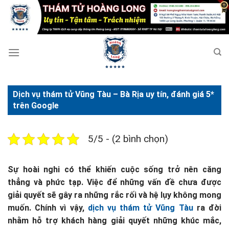
Bỏ
qua
nội
dung
Dịch vụ thám tử Vũng Tàu – Bà Rịa uy tín, đánh giá 5*
trên Google
5/5 - (2 bình chọn)
Sự hoài nghi có thể khiến cuộc sống trở nên căng
thẳng và phức tạp. Việc để những vấn đề chưa được
giải quyết sẽ gây ra những rắc rối và hệ lụy không mong
muốn. Chính vì vậy,
dịch vụ thám tử Vũng Tàu
ra đời
nhằm hỗ trợ khách hàng giải quyết những khúc mắc,