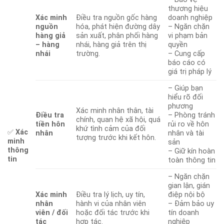
thương hiệu
Xác minh
Điều tra nguồn gốc hàng
doanh nghiệp
nguồn
hóa, phát hiện đường dây
– Ngăn chặn
hàng giả
sản xuất, phân phối hàng
vi phạm bản
– hàng
nhái, hàng giả trên thị
quyền
nhái
trường.
– Cung cấp
báo cáo có
giá trị pháp lý
– Giúp bạn
hiểu rõ đối
phương
Xác minh nhân thân, tài
Điều tra
– Phòng tránh
chính, quan hệ xã hội, quá
tiền hôn
rủi ro về hôn
khứ tình cảm của đối
✅
Xác
nhân
nhân và tài
tượng trước khi kết hôn.
minh
sản
thông
– Giữ kín hoàn
tin
toàn thông tin
– Ngăn chặn
gian lận, gián
Xác minh
Điều tra lý lịch, uy tín,
điệp nội bộ
nhân
hành vi của nhân viên
– Đảm bảo uy
viên / đối
hoặc đối tác trước khi
tín doanh
tác
hợp tác.
nghiệp