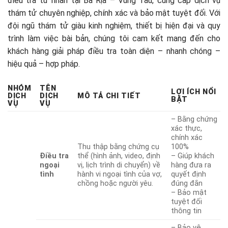
điều tra tư nhân tại Bà Rịa – Vũng Tàu, cung cấp dịch vụ
thám tử chuyên nghiệp, chính xác và bảo mật tuyệt đối. Với
đội ngũ thám tử giàu kinh nghiệm, thiết bị hiện đại và quy
trình làm việc bài bản, chúng tôi cam kết mang đến cho
khách hàng giải pháp điều tra toàn diện – nhanh chóng –
hiệu quả – hợp pháp.
NHÓM
TÊN
LỢI ÍCH NỔI
DỊCH
DỊCH
MÔ TẢ CHI TIẾT
BẬT
VỤ
VỤ
– Bằng chứng
xác thực,
chính xác
Thu thập bằng chứng cụ
100%
Điều tra
thể (hình ảnh, video, định
– Giúp khách
ngoại
vị, lịch trình di chuyển) về
hàng đưa ra
tình
hành vi ngoại tình của vợ,
quyết định
chồng hoặc người yêu.
đúng đắn
– Bảo mật
tuyệt đối
thông tin
– Bảo vệ