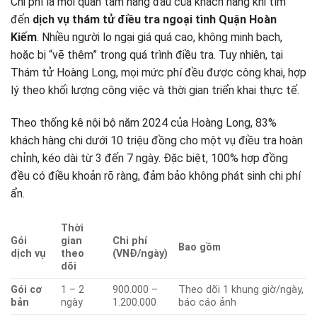
Chi phí là mối quan tâm hàng đầu của khách hàng khi tìm
đến
dịch vụ thám tử điều tra ngoại tình Quận Hoàn
Kiếm
. Nhiều người lo ngại giá quá cao, không minh bạch,
hoặc bị “vẽ thêm” trong quá trình điều tra. Tuy nhiên, tại
Thám tử Hoàng Long, mọi mức phí đều được công khai, hợp
lý theo khối lượng công việc và thời gian triển khai thực tế.
Theo thống kê nội bộ năm 2024 của Hoàng Long, 83%
khách hàng chi dưới 10 triệu đồng cho một vụ điều tra hoàn
chỉnh, kéo dài từ 3 đến 7 ngày. Đặc biệt, 100% hợp đồng
đều có điều khoản rõ ràng, đảm bảo không phát sinh chi phí
ẩn.
Thời
Gói
gian
Chi phí
Bao gồm
dịch vụ
theo
(VNĐ/ngày)
dõi
Gói cơ
1 – 2
900.000 –
Theo dõi 1 khung giờ/ngày,
bản
ngày
1.200.000
báo cáo ảnh