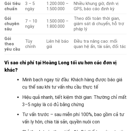
Gói tiêu
3 – 5
1.200.000 –
Nhiều khung giờ, định vị
chuẩn
ngày
1.500.000
GPS, báo cáo định kỳ
Gói
Theo dõi toàn thời gian,
7 – 10
1.500.000 –
chuyên
giám sát di chuyển, hỗ trợ
ngày
1.800.000
sâu
pháp lý
Gói
Tùy
Liên hệ báo
Điều tra nâng cao: mối
theo
chỉnh
giá
quan hệ ẩn, tài sản, đối tác
yêu cầu
Vì sao chi phí tại Hoàng Long tối ưu hơn các đơn vị
khác?
Minh bạch ngay từ đầu: Khách hàng được báo giá
cụ thể sau khi tư vấn nhu cầu thực tế
Hiệu quả nhanh, tiết kiệm thời gian: Thường chỉ mất
3–5 ngày là có đủ bằng chứng
Tư vấn trước – sau miễn phí 100%, bao gồm cả tư
vấn ly hôn, chia tài sản, quyền nuôi con