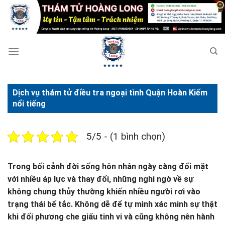
Bỏ
qua
nội
dung
Dịch vụ thám tử điều tra ngoại tình Quận Hoàn Kiếm
nổi tiếng
5/5 - (1 bình chọn)
Trong bối cảnh đời sống hôn nhân ngày càng đối mặt
với nhiều áp lực và thay đổi, những nghi ngờ về sự
không chung thủy thường khiến nhiều người rơi vào
trạng thái bế tắc. Không dễ để tự mình xác minh sự thật
khi đối phương che giấu tinh vi và cũng không nên hành