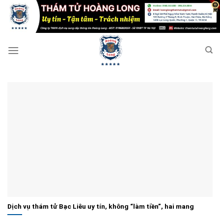
Bỏ
qua
nội
dung
Dịch vụ thám tử Bạc Liêu uy tín, không “làm tiền”, hai mang