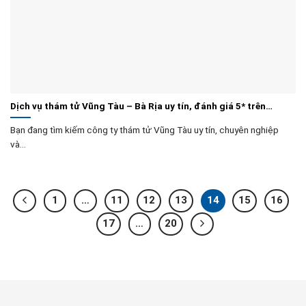
Dịch vụ thám tử Vũng Tàu – Bà Rịa uy tín, đánh giá 5* trên
Google
Bạn đang tìm kiếm công ty thám tử Vũng Tàu uy tín, chuyên nghiệp
và...
1
…
11
12
13
14
15
16
17
…
20