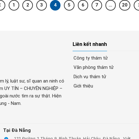
1
2
3
4
5
6
7
…
20
Liên kết nhanh
Công ty thám tử
Văn phòng thám tử
Dịch vụ thám tử
lý, luật sư, sĩ quan an ninh có
Giới thiệu
hâm UY TÍN – CHUYÊN NGHIỆP –
oài nước tìm ra sự thật. Hiện
rung - Nam.
Tại Đà Nẵng
122 Đường 2 Tháng 9, Bình Thuận, Hải Châu, Đà Nẵng , Việt