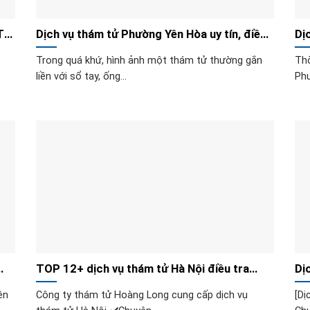
TÍN
Dịch vụ thám tử Phường Yên Hòa uy tín, điều
Dị
tra đúng luật
ngh
Trong quá khứ, hình ảnh một thám tử thường gắn
Thờ
liền với sổ tay, ống...
Phư
TOP 12+ dịch vụ thám tử Hà Nội điều tra
Dị
nhanh, giỏi, tận tâm
tí
ện
Công ty thám tử Hoàng Long cung cấp dịch vụ
[Dị