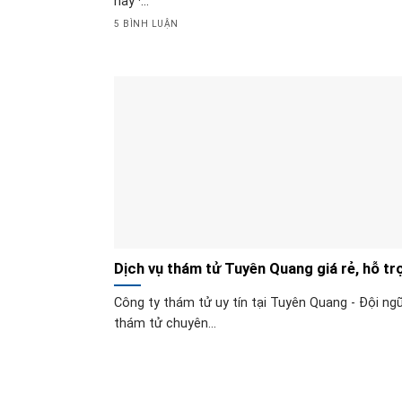
nay ·...
5 BÌNH LUẬN
Dịch vụ thám tử Tuyên Quang giá rẻ, hỗ tr
điều tra 24/24
Công ty thám tử uy tín tại Tuyên Quang - Đội ng
thám tử chuyên...