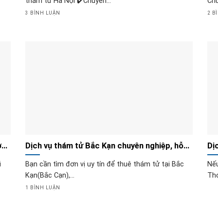
thám tử Hà Nội ✔️Chuyên...
Chu
3 BÌNH LUẬN
2 B
ợ
Dịch vụ thám tử Bắc Kạn chuyên nghiệp, hỗ
Dị
trợ phục vụ 24/24
BẠ
ũ
Bạn cần tìm đơn vị uy tín để thuê thám tử tại Bắc
Nếu
Kạn(Bắc Cạn),...
Thọ
1 BÌNH LUẬN