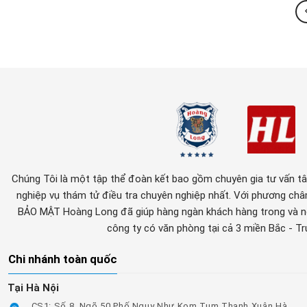
Chúng Tôi là một tập thể đoàn kết bao gồm chuyên gia tư vấn tâm 
nghiệp vụ thám tử điều tra chuyên nghiệp nhất. Với phương c
BẢO MẬT Hoàng Long đã giúp hàng ngàn khách hàng trong và ng
công ty có văn phòng tại cả 3 miền Bắc - T
Chi nhánh toàn quốc
Tại Hà Nội
CS1: Số 8, Ngõ 50 Phố Ngụy Như Kom Tum,Thanh Xuân,Hà