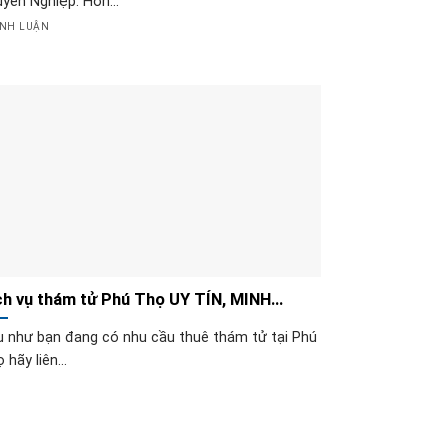
yên Nghiệp. Hơn...
ÌNH LUẬN
ch vụ thám tử Phú Thọ UY TÍN, MINH
CH, GIÁ RẺ 2025
 như bạn đang có nhu cầu thuê thám tử tại Phú
 hãy liên...