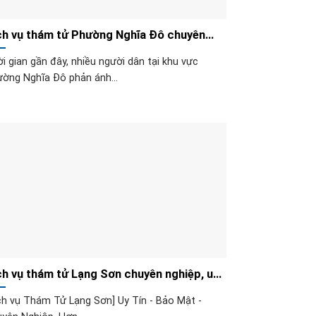
ch vụ thám tử Phường Nghĩa Đô chuyên
iệp, giá hợp lý
i gian gần đây, nhiều người dân tại khu vực
ờng Nghĩa Đô phản ánh...
ch vụ thám tử Lạng Sơn chuyên nghiệp, uy
n nhất khu vực
ch vụ Thám Tử Lạng Sơn] Uy Tín - Bảo Mật -