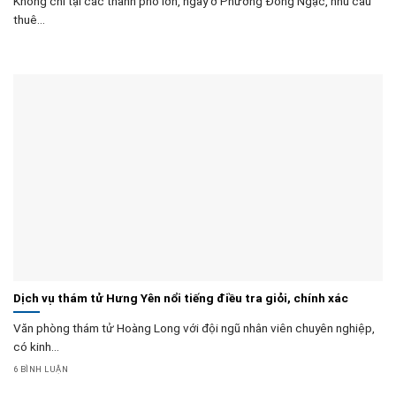
Không chỉ tại các thành phố lớn, ngay ở Phường Đông Ngạc, nhu cầu
thuê...
Dịch vụ thám tử Hưng Yên nổi tiếng điều tra giỏi, chính xác
Văn phòng thám tử Hoàng Long với đội ngũ nhân viên chuyên nghiệp,
có kinh...
6 BÌNH LUẬN