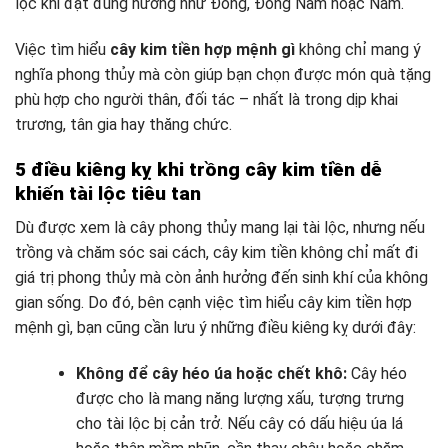
lộc khi đặt đúng hướng như Đông, Đông Nam hoặc Nam.
Việc tìm hiểu
cây kim tiền hợp mệnh gì
không chỉ mang ý
nghĩa phong thủy mà còn giúp bạn chọn được món quà tặng
phù hợp cho người thân, đối tác – nhất là trong dịp khai
trương, tân gia hay thăng chức.
5 điều kiêng kỵ khi trồng cây kim tiền dễ
khiến tài lộc tiêu tan
Dù được xem là cây phong thủy mang lại tài lộc, nhưng nếu
trồng và chăm sóc sai cách, cây kim tiền không chỉ mất đi
giá trị phong thủy mà còn ảnh hưởng đến sinh khí của không
gian sống. Do đó, bên cạnh việc tìm hiểu cây kim tiền hợp
mệnh gì, bạn cũng cần lưu ý những điều kiêng kỵ dưới đây:
Không để cây héo úa hoặc chết khô:
Cây héo
được cho là mang năng lượng xấu, tượng trưng
cho tài lộc bị cản trở. Nếu cây có dấu hiệu úa lá