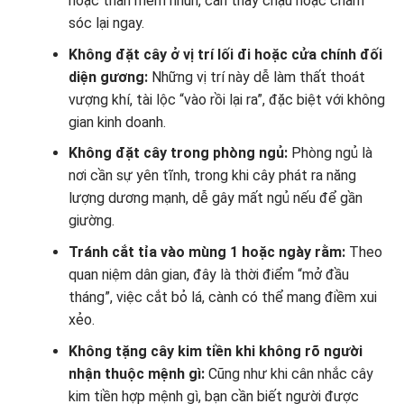
hoặc thân mềm nhũn, cần thay chậu hoặc chăm
sóc lại ngay.
Không đặt cây ở vị trí lối đi hoặc cửa chính đối
diện gương:
Những vị trí này dễ làm thất thoát
vượng khí, tài lộc “vào rồi lại ra”, đặc biệt với không
gian kinh doanh.
Không đặt cây trong phòng ngủ:
Phòng ngủ là
nơi cần sự yên tĩnh, trong khi cây phát ra năng
lượng dương mạnh, dễ gây mất ngủ nếu để gần
giường.
Tránh cắt tỉa vào mùng 1 hoặc ngày rằm:
Theo
quan niệm dân gian, đây là thời điểm “mở đầu
tháng”, việc cắt bỏ lá, cành có thể mang điềm xui
xẻo.
Không tặng cây kim tiền khi không rõ người
nhận thuộc mệnh gì:
Cũng như khi cân nhắc cây
kim tiền hợp mệnh gì, bạn cần biết người được