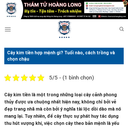
Bỏ
qua
nội
dung
Cây kim tiền hợp mệnh gì? Tuổi nào, cách trồng và
chọn chậu
5/5 - (1 bình chọn)
Cây kim tiền là một trong những loại cây cảnh phong
thủy được ưa chuộng nhất hiện nay, không chỉ bởi vẻ
đẹp trang nhã mà còn bởi ý nghĩa tài lộc dồi dào mà nó
mang lại. Tuy nhiên, để cây thực sự phát huy tác dụng
thu hút vượng khí, việc chọn cây theo bản mệnh là yếu