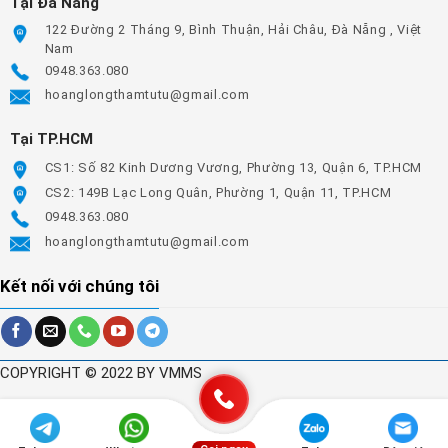
Tại Đà Nẵng
122 Đường 2 Tháng 9, Bình Thuận, Hải Châu, Đà Nẵng , Việt
Nam
0948.363.080
hoanglongthamtutu@gmail.com
Tại TP.HCM
CS1: Số 82 Kinh Dương Vương, Phường 13, Quận 6, TP.HCM
CS2: 149B Lạc Long Quân, Phường 1, Quận 11, TP.HCM
0948.363.080
hoanglongthamtutu@gmail.com
Kết nối với chúng tôi
COPYRIGHT © 2022 BY VMMS