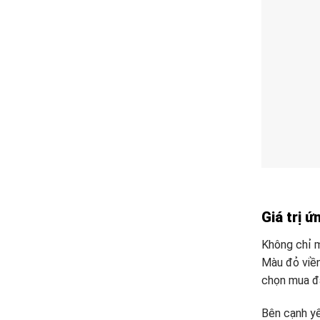
Giá trị 
Không chỉ m
Màu đỏ viền
chọn mua đặ
Bên cạnh yế