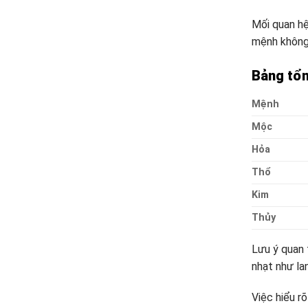
Mối quan hệ
mệnh không 
Bảng tổn
Mệnh
Mộc
Hỏa
Thổ
Kim
Thủy
Lưu ý quan 
nhạt như la
Việc hiểu r