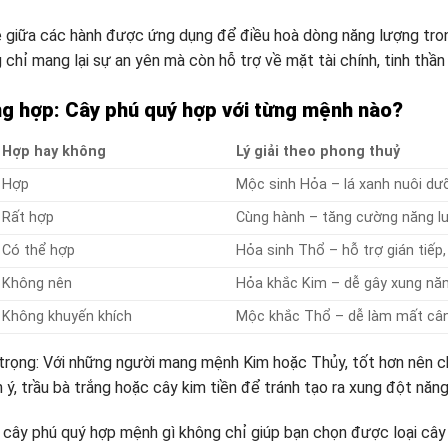
 giữa các hành được ứng dụng để điều hoà dòng năng lượng tron
chỉ mang lại sự an yên mà còn hỗ trợ về mặt tài chính, tinh thần
g hợp: Cây phú quý hợp với từng mệnh nào?
Hợp hay không
Lý giải theo phong thuỷ
Hợp
Mộc sinh Hỏa – lá xanh nuôi dư
Rất hợp
Cùng hành – tăng cường năng lư
Có thể hợp
Hỏa sinh Thổ – hỗ trợ gián tiếp,
Không nên
Hỏa khắc Kim – dễ gây xung năn
Không khuyến khích
Mộc khắc Thổ – dễ làm mất cân
trọng: Với những người mang mệnh Kim hoặc Thủy, tốt hơn nên c
n ý, trầu bà trắng hoặc cây kim tiền để tránh tạo ra xung đột n
õ cây phú quý hợp mệnh gì không chỉ giúp bạn chọn được loại câ