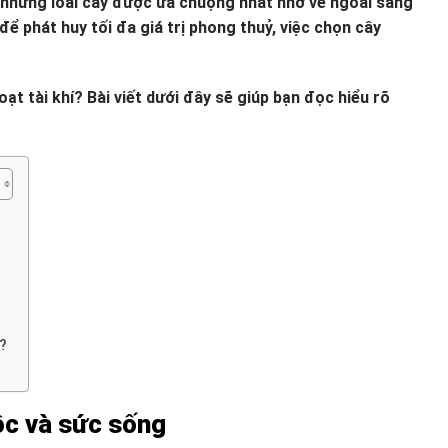
g những loài cây được ưa chuộng nhất nhờ vẻ ngoài sang
để phát huy tối đa giá trị phong thuỷ, việc chọn cây
hoạt tài khí? Bài viết dưới đây sẽ giúp bạn đọc hiểu rõ
?
lộc và sức sống