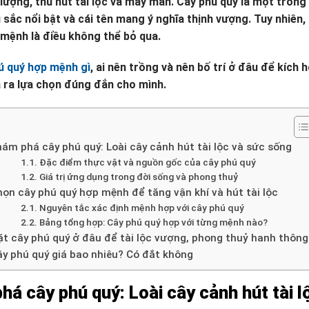
lượng, thu hút tài lộc và may mắn. Cây phú quý là một tron
sắc nổi bật và cái tên mang ý nghĩa thịnh vượng. Tuy nhiên, 
mệnh là điều không thể bỏ qua.
ú quý hợp mệnh gì
, ai nên trồng và nên bố trí ở đâu để kích 
 ra lựa chọn đúng đắn cho mình.
ám phá cây phú quý: Loài cây cảnh hút tài lộc và sức sống
Đặc điểm thực vật và nguồn gốc của cây phú quý
Giá trị ứng dụng trong đời sống và phong thuỷ
ọn cây phú quý hợp mệnh để tăng vận khí và hút tài lộc
Nguyên tắc xác định mệnh hợp với cây phú quý
Bảng tổng hợp: Cây phú quý hợp với từng mệnh nào?
ặt cây phú quý ở đâu để tài lộc vượng, phong thuỷ hanh thông
ây phú quý giá bao nhiêu? Có đắt không
há cây phú quý: Loài cây cảnh hút tài 