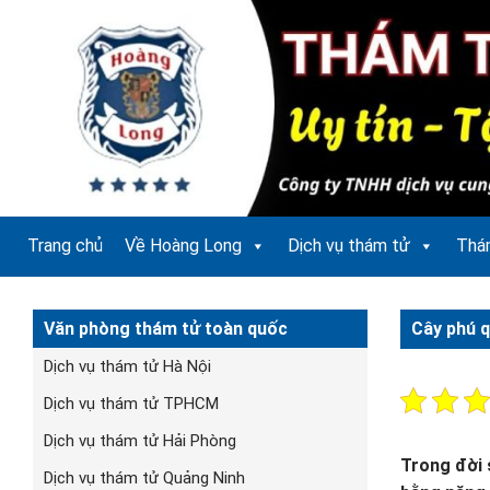
Bỏ
qua
nội
dung
Trang chủ
Về Hoàng Long
Dịch vụ thám tử
Thá
Văn phòng thám tử toàn quốc
Cây phú q
Dịch vụ thám tử Hà Nội
Dịch vụ thám tử TPHCM
Dịch vụ thám tử Hải Phòng
Trong đời 
Dịch vụ thám tử Quảng Ninh