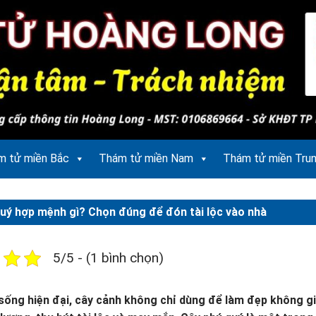
m tử miền Bắc
Thám tử miền Nam
Thám tử miền Tru
uý hợp mệnh gì? Chọn đúng để đón tài lộc vào nhà
5/5 - (1 bình chọn)
sống hiện đại, cây cảnh không chỉ dùng để làm đẹp không g