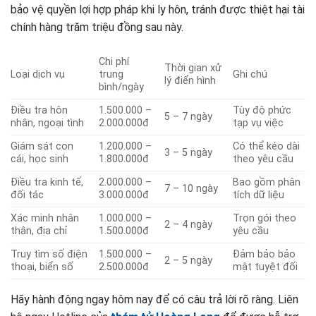
bảo vệ quyền lợi hợp pháp khi ly hôn, tránh được thiệt hại tài
chính hàng trăm triệu đồng sau này.
Chi phí
Thời gian xử
Loại dịch vụ
trung
Ghi chú
lý điển hình
bình/ngày
Điều tra hôn
1.500.000 –
Tùy độ phức
5 – 7 ngày
nhân, ngoại tình
2.000.000đ
tạp vụ việc
Giám sát con
1.200.000 –
Có thể kéo dài
3 – 5 ngày
cái, học sinh
1.800.000đ
theo yêu cầu
Điều tra kinh tế,
2.000.000 –
Bao gồm phân
7 – 10 ngày
đối tác
3.000.000đ
tích dữ liệu
Xác minh nhân
1.000.000 –
Trọn gói theo
2 – 4 ngày
thân, địa chỉ
1.500.000đ
yêu cầu
Truy tìm số điện
1.500.000 –
Đảm bảo bảo
2 – 5 ngày
thoại, biển số
2.500.000đ
mật tuyệt đối
Hãy hành động ngay hôm nay để có câu trả lời rõ ràng. Liên