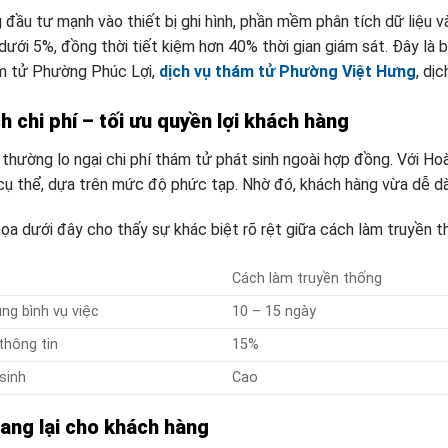
đầu tư mạnh vào thiết bị ghi hình, phần mềm phân tích dữ liệu và
ưới 5%, đồng thời tiết kiệm hơn 40% thời gian giám sát. Đây là 
ám tử Phường Phúc Lợi,
dịch vụ thám tử Phường Việt Hưng
, dị
h chi phí – tối ưu quyền lợi khách hàng
thường lo ngại chi phí thám tử phát sinh ngoài hợp đồng. Với Ho
 cụ thể, dựa trên mức độ phức tạp. Nhờ đó, khách hàng vừa dễ d
ọa dưới đây cho thấy sự khác biệt rõ rệt giữa cách làm truyền t
Cách làm truyền thống
ung bình vụ việc
10 – 15 ngày
 thông tin
15%
 sinh
Cao
mang lại cho khách hàng