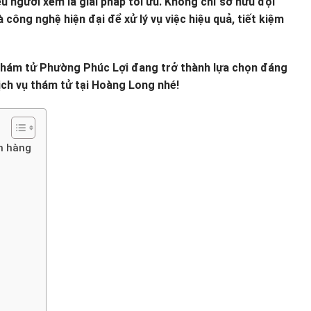
ều người xem là giải pháp tối ưu. Không chỉ sở hữu đội
công nghệ hiện đại để xử lý vụ việc hiệu quả, tiết kiệm
, thám tử Phường Phúc Lợi đang trở thành lựa chọn đáng
ịch vụ thám tử tại Hoàng Long nhé!
ch hàng