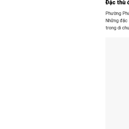
Đặc thù 
Phường Phúc
Những đặc t
trong di ch