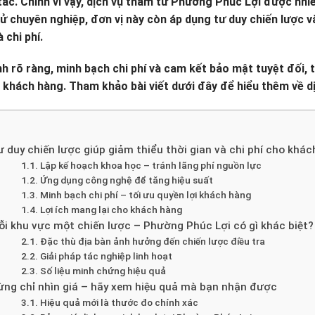
 tắc. Chính vì vậy, dịch vụ thám tử Phường Phúc Lợi được nhi
 chuyên nghiệp, đơn vị này còn áp dụng tư duy chiến lược và 
 chi phí.
ình rõ ràng, minh bạch chi phí và cam kết bảo mật tuyệt đối
o khách hàng. Tham khảo bài viết dưới đây để hiểu thêm về d
 duy chiến lược giúp giảm thiểu thời gian và chi phí cho khá
Lập kế hoạch khoa học – tránh lãng phí nguồn lực
Ứng dụng công nghệ để tăng hiệu suất
Minh bạch chi phí – tối ưu quyền lợi khách hàng
Lợi ích mang lại cho khách hàng
ỗi khu vực một chiến lược – Phường Phúc Lợi có gì khác biệt?
Đặc thù địa bàn ảnh hưởng đến chiến lược điều tra
Giải pháp tác nghiệp linh hoạt
Số liệu minh chứng hiệu quả
ừng chỉ nhìn giá – hãy xem hiệu quả mà bạn nhận được
Hiệu quả mới là thước đo chính xác