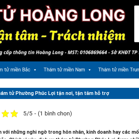
m tử miền Bắc
Thám tử miền Nam
Thám tử miền Tru
hám tử Phường Phúc Lợi tận nơi, tận tâm hỗ trợ
5/5 - (1 bình chọn)
n với những nghi ngờ trong hôn nhân, kinh doanh hay các mối q