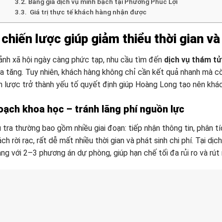
Bảng giá dịch vụ minh bạch tại Phường Phúc Lợi
Giá trị thực tế khách hàng nhận được
chiến lược giúp giảm thiểu thời gian v
ảnh xã hội ngày càng phức tạp, nhu cầu tìm đến
dịch vụ thám t
a tăng. Tuy nhiên, khách hàng không chỉ cần kết quả nhanh mà cò
n lược trở thành yếu tố quyết định giúp Hoàng Long tạo nên khác
oạch khoa học – tránh lãng phí nguồn lực
tra thường bao gồm nhiều giai đoạn: tiếp nhận thông tin, phân tích
ách rời rạc, rất dễ mất nhiều thời gian và phát sinh chi phí. Tại 
 ràng với 2–3 phương án dự phòng, giúp hạn chế tối đa rủi ro và r