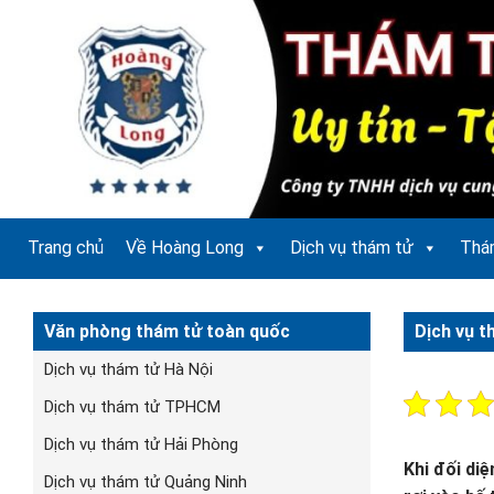
Bỏ
qua
nội
dung
Trang chủ
Về Hoàng Long
Dịch vụ thám tử
Thá
Văn phòng thám tử toàn quốc
Dịch vụ t
Dịch vụ thám tử Hà Nội
Dịch vụ thám tử TPHCM
Dịch vụ thám tử Hải Phòng
Khi đối diệ
Dịch vụ thám tử Quảng Ninh