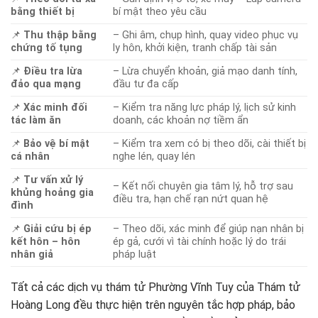
bằng thiết bị
bí mật theo yêu cầu
📌
Thu thập bằng
– Ghi âm, chụp hình, quay video phục vụ
chứng tố tụng
ly hôn, khởi kiện, tranh chấp tài sản
📌
Điều tra lừa
– Lừa chuyển khoản, giả mạo danh tính,
đảo qua mạng
đầu tư đa cấp
📌
Xác minh đối
– Kiểm tra năng lực pháp lý, lịch sử kinh
tác làm ăn
doanh, các khoản nợ tiềm ẩn
📌
Bảo vệ bí mật
– Kiểm tra xem có bị theo dõi, cài thiết bị
cá nhân
nghe lén, quay lén
📌
Tư vấn xử lý
– Kết nối chuyên gia tâm lý, hỗ trợ sau
khủng hoảng gia
điều tra, hạn chế rạn nứt quan hệ
đình
📌
Giải cứu bị ép
– Theo dõi, xác minh để giúp nạn nhân bị
kết hôn – hôn
ép gả, cưới vì tài chính hoặc lý do trái
nhân giả
pháp luật
Tất cả các dịch vụ thám tử Phường Vĩnh Tuy của Thám tử
Hoàng Long đều thực hiện trên nguyên tắc hợp pháp, bảo