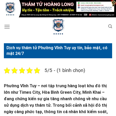
Bỏ
qua
nội
dung
Dịch vụ thám tử Phường Vĩnh Tuy uy tín, bảo mật, có
mặt 24/7
5/5 - (1 bình chọn)
Phường Vĩnh Tuy – nơi tập trung hàng loạt khu đô thị
lớn như Times City, Hòa Bình Green City, Minh Khai –
đang chứng kiến sự gia tăng nhanh chóng về nhu cầu
sử dụng dịch vụ thám tử. Trong bối cảnh xã hội đô thị
ngày càng phức tạp, thông tin cá nhân khó kiểm soát,