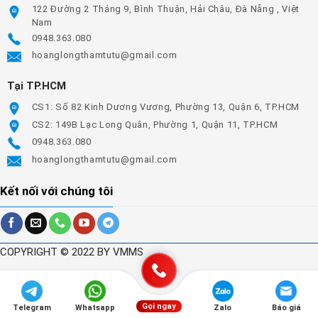
122 Đường 2 Tháng 9, Bình Thuận, Hải Châu, Đà Nẵng , Việt
Nam
0948.363.080
hoanglongthamtutu@gmail.com
Tại TP.HCM
CS1: Số 82 Kinh Dương Vương, Phường 13, Quận 6, TP.HCM
CS2: 149B Lạc Long Quân, Phường 1, Quận 11, TP.HCM
0948.363.080
hoanglongthamtutu@gmail.com
Kết nối với chúng tôi
COPYRIGHT © 2022 BY VMMS
Gọi ngay
Telegram
Whatsapp
Zalo
Báo giá