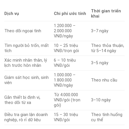
Thời gian triển
Dịch vụ
Chi phí ước tính
khai
1.200.000 –
Theo dõi ngoại tình
2.000.000
3–7 ngày
VNĐ/ngày
Tìm người bỏ trốn, mất
10 – 25 triệu
Theo thỏa thuận,
tích
VNĐ/trọn gói
từ 5–14 ngày
Xác minh nhân thân, lý
6 – 10 triệu
3–5 ngày
lịch trước hôn nhân
VNĐ/gói
1.000.000 –
Giám sát học sinh, sinh
1.800.000
Theo nhu cầu
viên
VNĐ/ngày
Từ 4.000.000
Gắn thiết bị định vị,
VNĐ/gói (trọn
3–10 ngày
theo dõi từ xa
gói)
Điều tra gian lận doanh
15 – 30 triệu
Theo tình huống
nghiệp, rò rỉ dữ liệu
VNĐ/gói
cụ thể