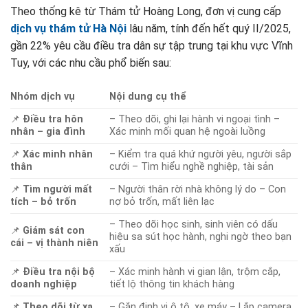
Theo thống kê từ Thám tử Hoàng Long, đơn vị cung cấp
dịch vụ thám tử Hà Nội
lâu năm, tính đến hết quý II/2025,
gần 22% yêu cầu điều tra dân sự tập trung tại khu vực Vĩnh
Tuy, với các nhu cầu phổ biến sau:
Nhóm dịch vụ
Nội dung cụ thể
📌
Điều tra hôn
– Theo dõi, ghi lại hành vi ngoại tình –
nhân – gia đình
Xác minh mối quan hệ ngoài luồng
📌
Xác minh nhân
– Kiểm tra quá khứ người yêu, người sắp
thân
cưới – Tìm hiểu nghề nghiệp, tài sản
📌
Tìm người mất
– Người thân rời nhà không lý do – Con
tích – bỏ trốn
nợ bỏ trốn, mất liên lạc
– Theo dõi học sinh, sinh viên có dấu
📌
Giám sát con
hiệu sa sút học hành, nghi ngờ theo bạn
cái – vị thành niên
xấu
📌
Điều tra nội bộ
– Xác minh hành vi gian lận, trộm cắp,
doanh nghiệp
tiết lộ thông tin khách hàng
📌
Theo dõi từ xa
– Gắn định vị ô tô, xe máy – Lắp camera