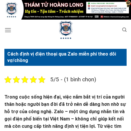
Bỏ
qua
nội
dung
Cách định vị điện thoại qua Zalo miễn phí theo dõi
vợ/chồng
5/5 - (1 bình chọn)
Trong cuộc sống hiện đại, việc nắm bắt vị trí của người
thân hoặc người bạn đời đã trở nên dễ dàng hơn nhờ sự
hỗ trợ của công nghệ. Zalo – một ứng dụng nhắn tin và
gọi điện phổ biến tại Việt Nam – không chỉ giúp kết nối
mà còn cung cấp tính năng định vị tiện lợi. Từ việc tìm