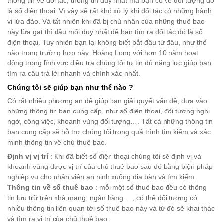
thông tin về đối tác, thông tin duy nhất mà bạn có về đối tượng đó
là số điện thoại. Vì vậy sẽ rất khó xử lý khi đối tác có những hành
vi lừa đảo. Và tất nhiên khi đã bị chủ nhân của những thuê bao
này lừa gạt thì đầu mối duy nhất để bạn tìm ra đối tác đó là số
điện thoại. Tuy nhiên bạn lại không biết bắt đầu từ đâu, như thế
nào trong trường hợp này. Hoàng Long với hơn 10 năm hoạt
động trong lĩnh vực điều tra chúng tôi tự tin đủ năng lực giúp bạn
tìm ra câu trả lời nhanh và chính xác nhất.
Chúng tôi sẽ giúp bạn như thế nào ?
Có rất nhiều phương an để giúp bạn giải quyết vấn đề, dựa vào
những thông tin bạn cung cấp, như số điện thoại, đối tượng nghi
ngờ, công việc, khoanh vùng đối tượng…. Tất cả những thông tin
bạn cung cấp sẽ hỗ trợ chúng tôi trong quá trình tìm kiếm và xác
minh thông tin về chủ thuê bao.
Định vị vị trí
: Khi đã biết số điện thoại chúng tôi sẽ định vị và
khoanh vùng được vị trí của chủ thuê bao sau đó bằng biện pháp
nghiệp vụ cho nhân viên an ninh xuống địa bàn và tìm kiếm.
Thông tin về số thuê bao
: mỗi một số thuê bao đều có thông
tin lưu trữ trên nhà mạng, ngân hàng…., có thể đối tượng có
nhiều thông tin liên quan tới số thuê bao này và từ đó sẽ khai thác
và tìm ra vị trí của chủ thuê bao.