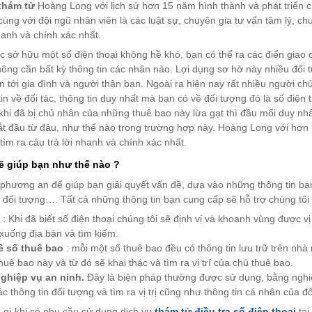
thám tử
Hoàng Long với lịch sử hơn 15 năm hình thành và phát triển 
 cùng với đội ngũ nhân viên là các luật sự, chuyên gia tư vấn tâm lý, c
hanh và chính xác nhất.
c sở hữu một số điện thoại không hề khó, bạn có thể ra các điển giao 
ông cần bất kỳ thông tin các nhân nào. Lợi dụng sơ hở này nhiều đối 
n tới gia đình và người thân bạn. Ngoài ra hiện nay rất nhiều người ch
in về đối tác, thông tin duy nhất mà bạn có về đối tượng đó là số điện t
khi đã bị chủ nhân của những thuê bao này lừa gạt thì đầu mối duy nhất 
ắt đầu từ đâu, như thế nào trong trường hợp này. Hoàng Long với hơn 1
 tìm ra câu trả lời nhanh và chính xác nhất.
ẽ giúp bạn như thế nào ?
 phương an để giúp bạn giải quyết vấn đề, dựa vào những thông tin bạn
đối tượng…. Tất cả những thông tin bạn cung cấp sẽ hỗ trợ chúng tôi t
í
: Khi đã biết số điện thoại chúng tôi sẽ định vị và khoanh vùng được 
 xuống địa bàn và tìm kiếm.
ề số thuê bao
: mỗi một số thuê bao đều có thông tin lưu trữ trên nhà
huê bao này và từ đó sẽ khai thác và tìm ra vị trí của chủ thuê bao.
ghiệp vụ an ninh.
Đây là biện pháp thường được sử dụng, bằng nghiệ
ác thông tin đối tượng và tìm ra vị trị cũng như thông tin cá nhân của đ
gì khi có nhu cầu sử dụng dịch vụ
thám tử điều tra số điện thoại
tại