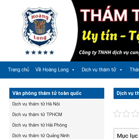
Bỏ
qua
nội
dung
Trang chủ
Về Hoàng Long
Dịch vụ thám tử
Thá
Văn phòng thám tử toàn quốc
Dịch vụ t
Dịch vụ thám tử Hà Nội
Dịch vụ thám tử TPHCM
Dịch vụ thám tử Hải Phòng
Mục lục
Dịch vụ thám tử Quảng Ninh