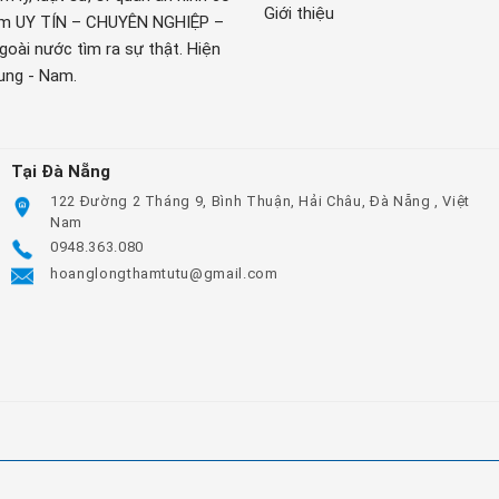
Giới thiệu
hâm UY TÍN – CHUYÊN NGHIỆP –
oài nước tìm ra sự thật. Hiện
rung - Nam.
Tại Đà Nẵng
122 Đường 2 Tháng 9, Bình Thuận, Hải Châu, Đà Nẵng , Việt
Nam
0948.363.080
hoanglongthamtutu@gmail.com