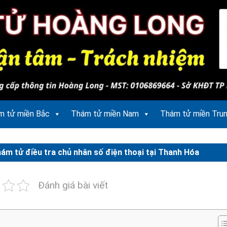
m tử miền Bắc
Thám tử miền Nam
Thám tử miền Tru
hám tử điều tra chủ nhân số điện thoại tại Thanh Hóa
Đánh giá bài viết