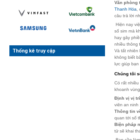
Văn phòng 
Thanh Hóa
,
câu trả lời n
Hiện nay việ
số sim mà kh
hay gây phiề
nhiều thông t
Thống kê truy cập
Và tất nhiên 
không biết b
lực giúp bạn
Chúng tôi s
Có rất nhiều
khoanh vùng 
Định vị vị tr
viên an ninh
Thông tin v
quan tới số t
Biện pháp n
tử sẽ khai th
Bạn cần làm 