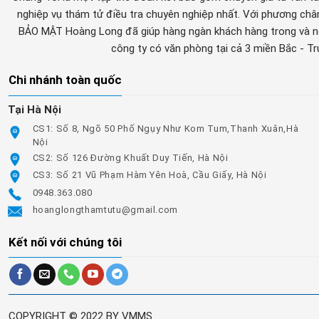
nghiệp vụ thám tử điều tra chuyên nghiệp nhất. Với phương c
BẢO MẬT Hoàng Long đã giúp hàng ngàn khách hàng trong và ng
công ty có văn phòng tại cả 3 miền Bắc - T
Chi nhánh toàn quốc
Tại Hà Nội
CS1: Số 8, Ngõ 50 Phố Ngụy Như Kom Tum,Thanh Xuân,Hà
Nội
CS2: Số 126 Đường Khuất Duy Tiến, Hà Nội
CS3: Số 21 Vũ Phạm Hàm Yên Hoà, Cầu Giấy, Hà Nội
0948.363.080
hoanglongthamtutu@gmail.com
Kết nối với chúng tôi
COPYRIGHT © 2022 BY VMMS