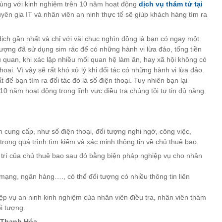
cùng với kinh nghiệm trên 10 năm hoạt động
dịch vụ thám tử tại
huyên gia IT và nhân viên an ninh thực tế sẽ giúp khách hàng tìm ra
dịch gần nhất và chỉ với vài chục nghìn đồng là bạn có ngay một
tượng đã sử dụng sim rác để có những hành vi lừa đảo, tống tiền
ủ quan, khi xác lập nhiều mối quan hệ làm ăn, hay xã hội không có
hoại. Vì vậy sẽ rất khó xử lý khi đối tác có những hành vi lừa đảo.
để bạn tìm ra đối tác đó là số điện thoại. Tuy nhiên bạn lại
0 năm hoạt động trong lĩnh vực điều tra chúng tôi tự tin đủ năng
 cung cấp, như số điện thoại, đối tượng nghi ngờ, công việc,
rong quá trình tìm kiếm và xác minh thông tin về chủ thuê bao.
vị trí của chủ thuê bao sau đó bằng biện pháp nghiệp vụ cho nhân
 mạng, ngân hàng…., có thể đối tượng có nhiều thông tin liên
p vụ an ninh kinh nghiệm của nhân viên điều tra, nhân viên thám
ối tượng.
Thanh Hóa
.