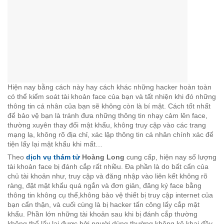
Hiện nay bằng cách này hay cách khác những hacker hoàn toàn
có thể kiểm soát tài khoản face của bạn và tất nhiện khi đó những
thông tin cá nhân của bạn sẽ không còn là bí mật. Cách tốt nhất
để bảo vệ bạn là tránh đưa những thông tin nhạy cảm lên face,
thường xuyên thay đổi mật khẩu, không truy cập vào các trang
mạng lạ, không rõ địa chỉ, xác lập thông tin cá nhân chính xác để
tiện lấy lại mật khẩu khi mất…
Theo
dịch vụ thám tử
Hoàng Long
cung cấp, hiện nay số lượng
tài khoản face bị đánh cắp rất nhiều. Đa phần là do bất cẩn của
chủ tài khoản như, truy cập và đăng nhập vào liên kết không rõ
ràng, đặt mật khẩu quá ngắn và đơn giản, đăng ký face bằng
thông tin không cụ thể,không bảo vệ thiết bị truy cập internet của
bạn cẩn thận, và cuối cùng là bị hacker tấn công lấy cắp mật
khẩu. Phần lớn những tài khoản sau khi bị đánh cắp thường
không thể lấy lại được bởi người dùng thường không kê khai đầy