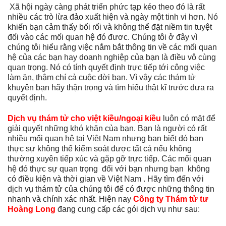
Xã hội ngày càng phát triển phức tạp kéo theo đó là rất
nhiều các trò lừa đảo xuất hiện và ngày một tinh vi hơn. Nó
khiến bạn cảm thấy bối rối và không thể đặt niềm tin tuyệt
đối vào các mối quan hệ đó đươc. Chúng tôi ở đây vì
chúng tôi hiểu rằng việc nắm bắt thông tin về các mối quan
hệ của các bạn hay doanh nghiệp của bạn là điều vô cùng
quan trọng. Nó có tính quyết định trực tiếp tới công việc
làm ăn, thậm chí cả cuộc đời bạn. Vì vậy các thám tử
khuyên bạn hãy thận trọng và tìm hiểu thật kĩ trước đưa ra
quyết định.
Dịch vụ thám tử cho việt kiều/ngoại kiều
luôn có mặt để
giải quyết những khó khăn của bạn. Bạn là người có rất
nhiều mối quan hệ tại Việt Nam nhưng bạn biết đó bạn
thực sự không thể kiểm soát được tất cả nếu không
thường xuyên tiếp xúc và gặp gỡ trực tiếp. Các mối quan
hệ đó thực sự quan trọng đối với bạn nhưng bạn không
có điều kiện và thời gian về Việt Nam . Hãy tìm đến với
dịch vụ thám tử của chúng tôi để có được những thông tin
nhanh và chính xác nhất. Hiện nay
Công ty Thám tử tư
Hoàng Long
đang cung cấp các gói dịch vụ như sau: