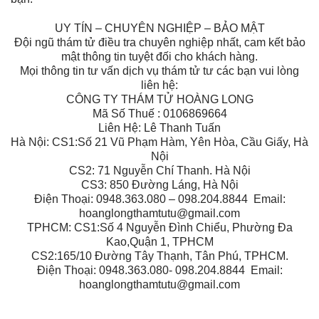
UY TÍN – CHUYÊN NGHIỆP – BẢO MẬT
Đội ngũ thám tử điều tra chuyên nghiệp nhất, cam kết bảo
mật thông tin tuyệt đối cho khách hàng.
Mọi thông tin tư vấn dịch vụ thám tử tư các bạn vui lòng
liên hệ:
CÔNG TY THÁM TỬ HOÀNG LONG
Mã Số Thuế : 0106869664
Liên Hệ: Lê Thanh Tuấn
Hà Nội: CS1:Số 21 Vũ Phạm Hàm, Yên Hòa, Cầu Giấy, Hà
Nội
CS2: 71 Nguyễn Chí Thanh. Hà Nội
CS3: 850 Đường Láng, Hà Nội
Điện Thoại: 0948.363.080 – 098.204.8844 Email:
hoanglongthamtutu@gmail.com
TPHCM: CS1:Số 4 Nguyễn Đình Chiểu, Phường Đa
Kao,Quận 1, TPHCM
CS2:165/10 Đường Tây Thạnh, Tân Phú, TPHCM.
Điện Thoại: 0948.363.080- 098.204.8844 Email:
hoanglongthamtutu@gmail.com