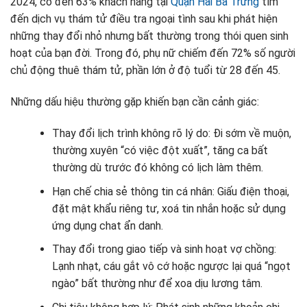
2024, có đến 63% khách hàng tại
Quận Hai Bà Trưng
tìm
đến dịch vụ thám tử điều tra ngoại tình sau khi phát hiện
những thay đổi nhỏ nhưng bất thường trong thói quen sinh
hoạt của bạn đời. Trong đó, phụ nữ chiếm đến 72% số người
chủ động thuê thám tử, phần lớn ở độ tuổi từ 28 đến 45.
Những dấu hiệu thường gặp khiến bạn cần cảnh giác:
Thay đổi lịch trình không rõ lý do: Đi sớm về muộn,
thường xuyên “có việc đột xuất”, tăng ca bất
thường dù trước đó không có lịch làm thêm.
Hạn chế chia sẻ thông tin cá nhân: Giấu điện thoại,
đặt mật khẩu riêng tư, xoá tin nhắn hoặc sử dụng
ứng dụng chat ẩn danh.
Thay đổi trong giao tiếp và sinh hoạt vợ chồng:
Lạnh nhạt, cáu gắt vô cớ hoặc ngược lại quá “ngọt
ngào” bất thường như để xoa dịu lương tâm.