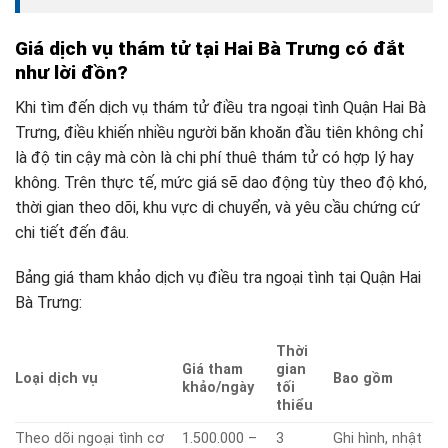
Giá dịch vụ thám tử tại Hai Bà Trưng có đắt
như lời đồn?
Khi tìm đến dịch vụ thám tử điều tra ngoại tình Quận Hai Bà
Trưng, điều khiến nhiều người băn khoăn đầu tiên không chỉ
là độ tin cậy mà còn là chi phí thuê thám tử có hợp lý hay
không. Trên thực tế, mức giá sẽ dao động tùy theo độ khó,
thời gian theo dõi, khu vực di chuyển, và yêu cầu chứng cứ
chi tiết đến đâu.
Bảng giá tham khảo dịch vụ điều tra ngoại tình tại Quận Hai
Bà Trưng:
Thời
Giá tham
gian
Loại dịch vụ
Bao gồm
khảo/ngày
tối
thiểu
Theo dõi ngoại tình cơ
1.500.000 –
3
Ghi hình, nhật