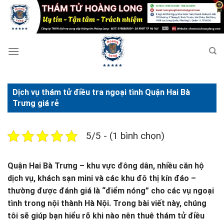
Bỏ
qua
nội
dung
Dịch vụ thám tử điều tra ngoại tình Quận Hai Bà
Trưng giá rẻ
5/5 - (1 bình chọn)
Quận Hai Bà Trưng – khu vực đông dân, nhiều căn hộ
dịch vụ, khách sạn mini và các khu đô thị kín đáo –
thường được đánh giá là “điểm nóng” cho các vụ ngoại
tình trong nội thành Hà Nội. Trong bài viết này, chúng
tôi sẽ giúp bạn hiểu rõ khi nào nên thuê thám tử điều