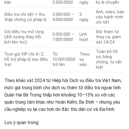
bản
2.500.000đ
ngày
ký di chuyển
Ảnh, video, báo
Điều tra chi tiết + thu
3.000.000 –
5
cáo hành trình
thập chứng cứ pháp lý
4.000.000đ
ngày
chi tiết
Gói điều tra mở rộng
Đội thám tử
5.000.000 –
Linh
(đối tượng thay đổi
thay ca, giám
7.000.000đ
hoạt
lịch liên tục)
sát 24/24
Toàn bộ hồ
Trọn gói VIP (từ A–Z,
Từ
Theo
sơ, bằng
hỗ trợ pháp lý sau điều
10.000.000đ
vụ
chứng, tư vấn
tra)
trở lên
việc
luật
Theo khảo sát 2024 từ Hiệp hội Dịch vụ điều tra Việt Nam,
mức giá trung bình cho dịch vụ thám tử điều tra ngoại tình
Quận Hai Bà Trưng thấp hơn khoảng 10–15% so với các
quận trung tâm khác như Hoàn Kiếm, Ba Đình – nhưng yêu
cầu nghiệp vụ lại cao hơn do đặc thù dân cư và địa hình.
Lưu ý quan trọng: