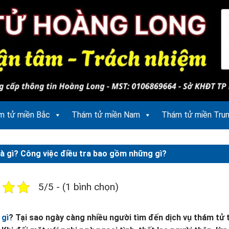
m tử miền Bắc
Thám tử miền Nam
Thám tử miền Tru
à gì? Công việc điều tra bao gồm những gì?
5/5 - (1 bình chọn)
 gì
? Tại sao ngày càng nhiều người tìm đến dịch vụ thám tử 