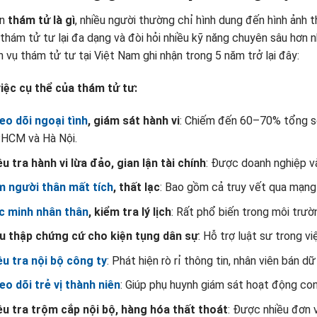
ến
thám tử là gì
, nhiều người thường chỉ hình dung đến hình ảnh t
thám tử tư lại đa dạng và đòi hỏi nhiều kỹ năng chuyên sâu hơn 
h vụ thám tử tư tại Việt Nam ghi nhận trong 5 năm trở lại đây:
iệc cụ thể của thám tử tư:
eo dõi ngoại tình
, giám sát hành vi
: Chiếm đến 60–70% tổng số 
.HCM và Hà Nội.
ều tra hành vi lừa đảo, gian lận tài chính
: Được doanh nghiệp v
m người thân mất tích
, thất lạc
: Bao gồm cả truy vết qua mạng xã
c minh nhân thân
, kiểm tra lý lịch
: Rất phổ biến trong môi trườ
u thập chứng cứ cho kiện tụng dân sự
: Hỗ trợ luật sư trong vi
ều tra nội bộ công ty
: Phát hiện rò rỉ thông tin, nhân viên bán d
eo dõi trẻ vị thành niên
: Giúp phụ huynh giám sát hoạt động con
ều tra trộm cắp nội bộ, hàng hóa thất thoát
: Được nhiều đơn v