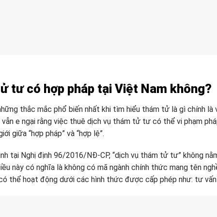
ử tư có hợp pháp tại Việt Nam không?
hững thắc mắc phổ biến nhất khi tìm hiểu thám tử là gì chính là
 vẫn e ngại rằng việc thuê dịch vụ thám tử tư có thể vi phạm ph
iới giữa “hợp pháp” và “hợp lệ”.
nh tại Nghị định 96/2016/NĐ-CP, “dịch vụ thám tử tư” không nằ
iều này có nghĩa là không có mã ngành chính thức mang tên nghề
có thể hoạt động dưới các hình thức được cấp phép như: tư vấn ph