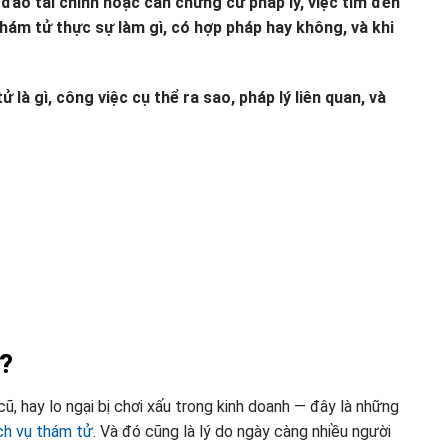
a đảo tài chính hoặc cần chứng cứ pháp lý, việc tìm đến
thám tử thực sự làm gì, có hợp pháp hay không, và khi
là gì, công việc cụ thể ra sao, pháp lý liên quan, và
u?
 cũ, hay lo ngại bị chơi xấu trong kinh doanh — đây là những
ch vụ thám tử
. Và đó cũng là lý do ngày càng nhiều người