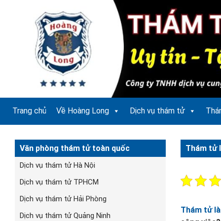
Bỏ
qua
nội
dung
Trang chủ
Về Hoàng Long
Dịch vụ thám tử
Thá
Văn phòng thám tử toàn quốc
Thám tử l
Dịch vụ thám tử Hà Nội
Dịch vụ thám tử TPHCM
Dịch vụ thám tử Hải Phòng
Thám tử là
Dịch vụ thám tử Quảng Ninh