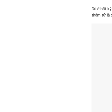
Dù ở bất kỳ
thám tử là 