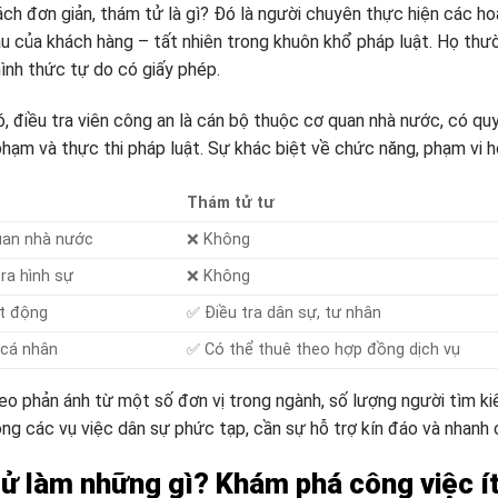
ch đơn giản, thám tử là gì? Đó là người chuyên thực hiện các hoạ
u của khách hàng – tất nhiên trong khuôn khổ pháp luật. Họ thư
ình thức tự do có giấy phép.
ó, điều tra viên công an là cán bộ thuộc cơ quan nhà nước, có quy
 phạm và thực thi pháp luật. Sự khác biệt về chức năng, phạm vi ho
Thám tử tư
uan nhà nước
❌ Không
ra hình sự
❌ Không
t động
✅ Điều tra dân sự, tư nhân
 cá nhân
✅ Có thể thuê theo hợp đồng dịch vụ
heo phản ánh từ một số đơn vị trong ngành, số lượng người tìm k
ong các vụ việc dân sự phức tạp, cần sự hỗ trợ kín đáo và nhanh 
ử làm những gì? Khám phá công việc ít 