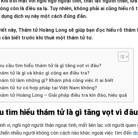
Khi đối mặt với nghi ngờ ngoại tình, thất lạc người thân, lừ
ng còn là điều xa lạ. Tuy nhiên, không phải ai cũng hiểu rõ 
 dụng dịch vụ này một cách đúng đắn.
iết này, Thám tử Hoàng Long sẽ giúp bạn đọc hiểu rõ thám tử 
 cần biết trước khi thuê một thám tử tư.
u cầu tìm hiểu thám tử là gì tăng vọt vì đâu?
ám tử là gì và khác gì công an điều tra?
hám tử làm những gì? Khám phá công việc ít ai biết
hám tử tư có hợp pháp tại Việt Nam không?
hám tử Hoàng Long – Giải pháp điều tra kín đáo, hiệu quả
 tìm hiểu thám tử là gì tăng vọt vì đâ
inh vi, nghi ngờ người thân ngoại tình, mất liên lạc với người quen
khiến nhiều người không còn cách nào khác ngoài việc tìm đến
dị