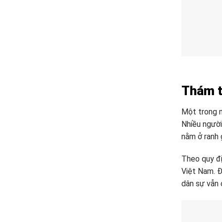
Thám t
Một trong n
Nhiều người
nằm ở ranh g
Theo quy đị
Việt Nam. Đ
dân sự vẫn 