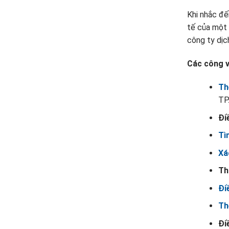
Khi nhắc đ
tế của một 
công ty dịc
Các công v
Th
TP
Đi
Tì
Xá
Th
Đi
Th
Đi