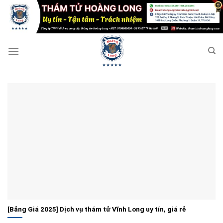
Bỏ
qua
nội
dung
[Bảng Giá 2025] Dịch vụ thám tử Vĩnh Long uy tín, giá rẻ