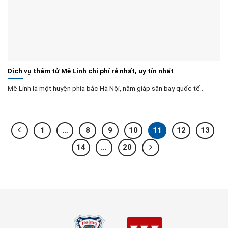
Dịch vụ thám tử Mê Linh chi phí rẻ nhất, uy tín nhất
Mê Linh là một huyện phía bắc Hà Nội, nằm giáp sân bay quốc tế...
1
…
8
9
10
11
12
13
14
…
20