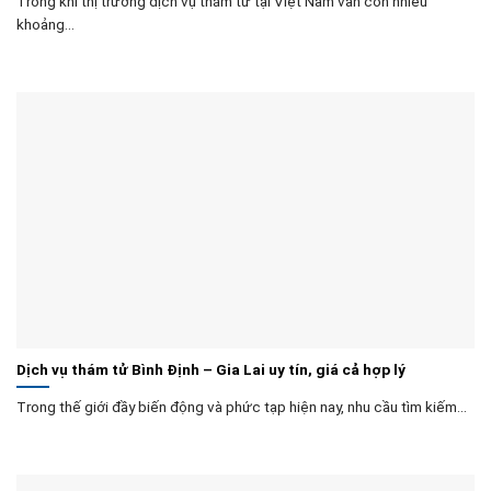
Trong khi thị trường dịch vụ thám tử tại Việt Nam vẫn còn nhiều
khoảng...
Dịch vụ thám tử Bình Định – Gia Lai uy tín, giá cả hợp lý
Trong thế giới đầy biến động và phức tạp hiện nay, nhu cầu tìm kiếm...