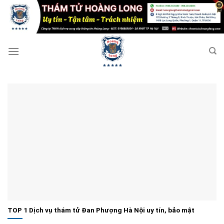
Bỏ
qua
nội
dung
TOP 1 Dịch vụ thám tử Đan Phượng Hà Nội uy tín, bảo mật