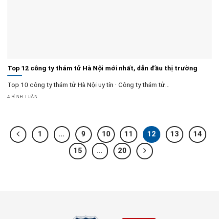
Top 12 công ty thám tử Hà Nội mới nhất, dẫn đầu thị trường
Top 10 công ty thám tử Hà Nội uy tín · Công ty thám tử...
4 BÌNH LUẬN
1
…
9
10
11
12
13
14
15
…
20