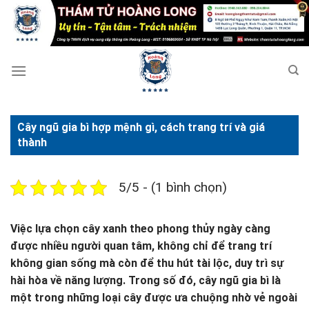
Bỏ
qua
nội
dung
Cây ngũ gia bì hợp mệnh gì, cách trang trí và giá
thành
5/5 - (1 bình chọn)
Việc lựa chọn cây xanh theo phong thủy ngày càng
được nhiều người quan tâm, không chỉ để trang trí
không gian sống mà còn để thu hút tài lộc, duy trì sự
hài hòa về năng lượng. Trong số đó, cây ngũ gia bì là
một trong những loại cây được ưa chuộng nhờ vẻ ngoài