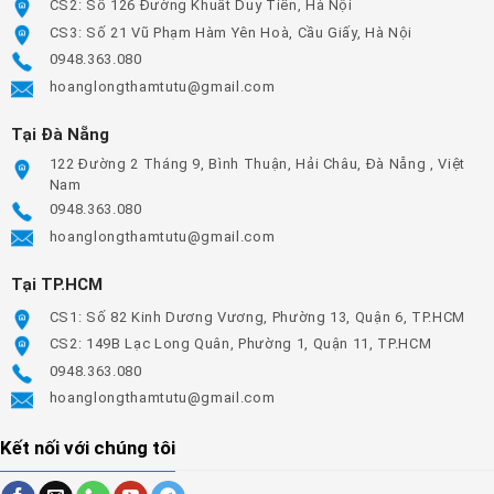
CS2: Số 126 Đường Khuất Duy Tiến, Hà Nội
CS3: Số 21 Vũ Phạm Hàm Yên Hoà, Cầu Giấy, Hà Nội
0948.363.080
hoanglongthamtutu@gmail.com
Tại Đà Nẵng
122 Đường 2 Tháng 9, Bình Thuận, Hải Châu, Đà Nẵng , Việt
Nam
0948.363.080
hoanglongthamtutu@gmail.com
Tại TP.HCM
CS1: Số 82 Kinh Dương Vương, Phường 13, Quận 6, TP.HCM
CS2: 149B Lạc Long Quân, Phường 1, Quận 11, TP.HCM
0948.363.080
hoanglongthamtutu@gmail.com
Kết nối với chúng tôi