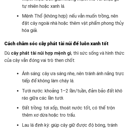
tự nhiên hoặc xanh lá.
Mệnh Thổ (không hợp): nếu vẫn muốn trồng, nên
đặt cây ngoài nhà hoặc thêm vật phẩm phong thủy
hóa giải.
Cách chăm sóc cây phát tài núi để luôn xanh tốt
Dù
cây phát tài núi hợp mệnh gì
, thì sức sống và hình thức
của cây vẫn đóng vai trò then chốt:
Ánh sáng: cây ưa sáng nhẹ, nên tránh ánh nắng trực
tiếp để không làm cháy lá.
Tưới nước: khoảng 1–2 lần/tuần, đảm bảo đất khô
ráo giữa các lần tưới.
Đất trồng: tơi xốp, thoát nước tốt, có thể trộn
thêm xơ dừa hoặc tro trấu.
Lau lá định kỳ: giúp cây giữ được độ bóng, tránh