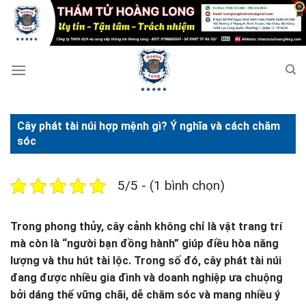
Bỏ
qua
nội
dung
Cây phát tài núi hợp mệnh gì? Ý nghĩa và cách chăm
sóc
5/5 - (1 bình chọn)
Trong phong thủy, cây cảnh không chỉ là vật trang trí
mà còn là “người bạn đồng hành” giúp điều hòa năng
lượng và thu hút tài lộc. Trong số đó, cây phát tài núi
đang được nhiều gia đình và doanh nghiệp ưa chuộng
bởi dáng thế vững chãi, dễ chăm sóc và mang nhiều ý