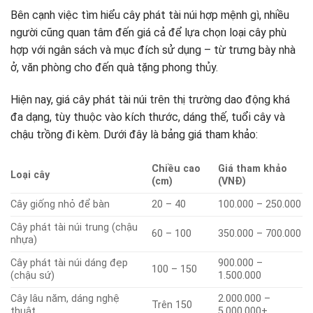
Bên cạnh việc tìm hiểu cây phát tài núi hợp mệnh gì, nhiều
người cũng quan tâm đến giá cả để lựa chọn loại cây phù
hợp với ngân sách và mục đích sử dụng – từ trưng bày nhà
ở, văn phòng cho đến quà tặng phong thủy.
Hiện nay, giá cây phát tài núi trên thị trường dao động khá
đa dạng, tùy thuộc vào kích thước, dáng thế, tuổi cây và
chậu trồng đi kèm. Dưới đây là bảng giá tham khảo:
Chiều cao
Giá tham khảo
Loại cây
(cm)
(VNĐ)
Cây giống nhỏ để bàn
20 – 40
100.000 – 250.000
Cây phát tài núi trung (chậu
60 – 100
350.000 – 700.000
nhựa)
Cây phát tài núi dáng đẹp
900.000 –
100 – 150
(chậu sứ)
1.500.000
Cây lâu năm, dáng nghệ
2.000.000 –
Trên 150
thuật
5.000.000+