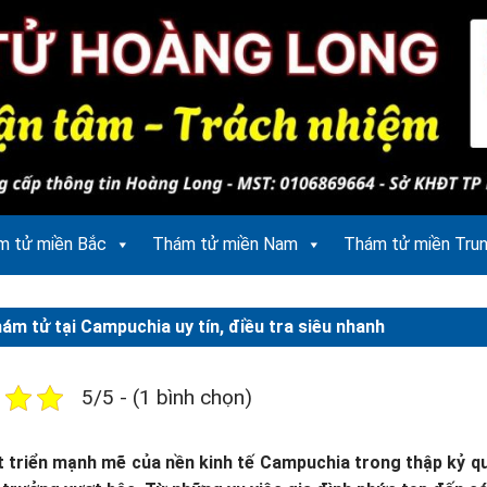
m tử miền Bắc
Thám tử miền Nam
Thám tử miền Tru
hám tử tại Campuchia uy tín, điều tra siêu nhanh
5/5 - (1 bình chọn)
t triển mạnh mẽ của nền kinh tế Campuchia trong thập kỷ qu