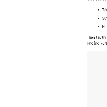
Tă
Sự
Nh
Hiện tại, t
khoảng 70% 