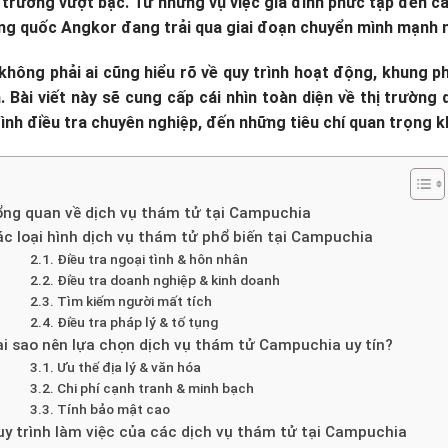
 trưởng vượt bậc. Từ những vụ việc gia đình phức tạp đến c
ơng quốc Angkor đang trải qua giai đoạn chuyển mình mạnh 
 không phải ai cũng hiểu rõ về quy trình hoạt động, khung p
 Bài viết này sẽ cung cấp cái nhìn toàn diện về thị trường 
rình điều tra chuyên nghiệp, đến những tiêu chí quan trọng kh
ổng quan về dịch vụ thám tử tại Campuchia
c loại hình dịch vụ thám tử phổ biến tại Campuchia
Điều tra ngoại tình & hôn nhân
Điều tra doanh nghiệp & kinh doanh
Tìm kiếm người mất tích
Điều tra pháp lý & tố tụng
ại sao nên lựa chọn dịch vụ thám tử Campuchia uy tín?
Ưu thế địa lý & văn hóa
Chi phí cạnh tranh & minh bạch
Tính bảo mật cao
uy trình làm việc của các dịch vụ thám tử tại Campuchia