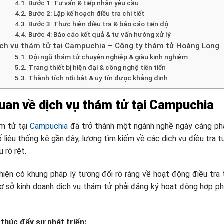
Bước 1: Tư vấn & tiếp nhận yêu cầu
Bước 2: Lập kế hoạch điều tra chi tiết
Bước 3: Thực hiện điều tra & báo cáo tiến độ
Bước 4: Báo cáo kết quả & tư vấn hướng xử lý
ịch vụ thám tử tại Campuchia – Công ty thám tử Hoàng Long
Đội ngũ thám tử chuyên nghiệp & giàu kinh nghiệm
Trang thiết bị hiện đại & công nghệ tiên tiến
Thành tích nổi bật & uy tín được khẳng định
uan về dịch vụ thám tử tại Campuchia
ám tử tại
Campuchia
đã trở thành một ngành nghề ngày càng phát
ố liệu thống kê gần đây, lượng tìm kiếm về các dịch vụ điều tra
 rõ rệt.
iện có khung pháp lý tương đối rõ ràng về hoạt động điều tra 
ơ sở kinh doanh dịch vụ thám tử phải đăng ký hoạt động hợp p
 thúc đẩy sự phát triển: