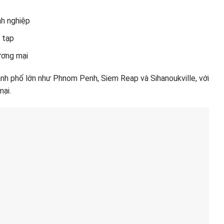
nh nghiệp
 tạp
ương mại
hành phố lớn như Phnom Penh, Siem Reap và Sihanoukville, với
mại.