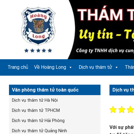
Bỏ
qua
nội
dung
Trang chủ
Về Hoàng Long
Dịch vụ thám tử
Thá
Văn phòng thám tử toàn quốc
Dịch vụ t
Dịch vụ thám tử Hà Nội
Dịch vụ thám tử TPHCM
Dịch vụ thám tử Hải Phòng
Với sự phá
Dịch vụ thám tử Quảng Ninh