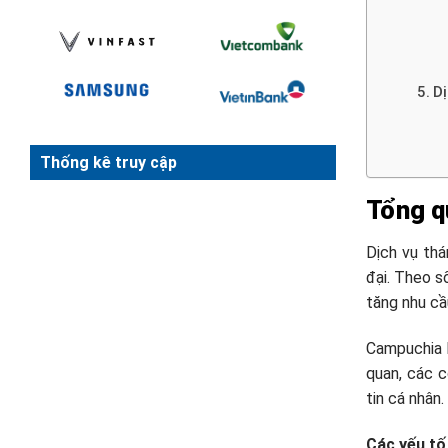
D
Thống kê truy cập
Tổng q
Dịch vụ th
đại. Theo s
tăng nhu cầu
Campuchia h
quan, các c
tin cá nhân.
Các yếu tố