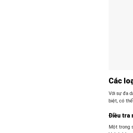
Các loạ
Với sự đa d
biệt, có th
Điều tra
Một trong s