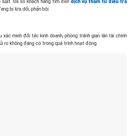
p luật. Đa số khách hàng tìm đến
dịch vụ thám tử điều tra
ng bị lừa dối, phản bội.
 xác minh đối tác kinh doanh, phòng tránh gian lận tài chính
rủi ro không đáng có trong quá trình hoạt động.