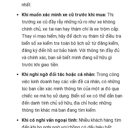
nhất.
Khi muốn xác minh xe cũ trước khi mua:
Thị
trường xe cũ đầy rẫy những rủi ro như xe không
chính chủ, xe tai nạn hay thậm chí là xe trộm cắp.
Thay vì mạo hiểm, hãy để dịch vụ thám tử điều tra
biển số xe kiểm tra toàn bộ lịch sử từ đăng kiểm,
đăng ký đến hồ sơ bảo hành. Với thông tin đầy đủ
và chính xác, bạn sẽ biết mình đang sở hữu gì
trước khi giao tiền.
Khi nghi ngờ đối tác hoặc cá nhân:
Trong công
việc kinh doanh hay các vấn đề cá nhân, có những
lúc bạn cần xác minh thông tin của một ai đó qua
chiếc xe mà họ sử dụng. Biển số xe có thể dẫn bạn
đến danh tính chủ sở hữu, địa chỉ hoặc những
thông tin khác mà bạn đang tìm kiếm.
Khi có nghi vấn ngoại tình:
Nhiều khách hàng tìm
đến khi họ nghi ngờ vợ/chồng có dấu hiệu bất