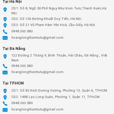
Tại Hà Nội
CS1: Số 8, Ngõ 50 Phố Ngụy Như Kom Tum,Thanh Xuân,Hà
Nội
CS2: Số 126 Đường Khuất Duy Tiến, Hà Nội
CS3: Số 21 Vũ Phạm Hàm Yên Hoà, Cầu Giấy, Hà Nội
0948.363.080
hoanglongthamtutu@gmail.com
Tại Đà Nẵng
122 Đường 2 Tháng 9, Bình Thuận, Hải Châu, Đà Nẵng , Việt
Nam
0948.363.080
hoanglongthamtutu@gmail.com
Tại TP.HCM
CS1: Số 82 Kinh Dương Vương, Phường 13, Quận 6, TP.HCM
CS2: 149B Lạc Long Quân, Phường 1, Quận 11, TP.HCM
0948.363.080
hoanglongthamtutu@gmail.com