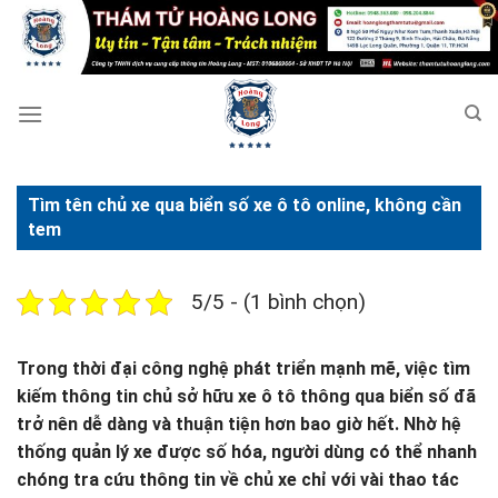
Bỏ
qua
nội
dung
Tìm tên chủ xe qua biển số xe ô tô online, không cần
tem
5/5 - (1 bình chọn)
Trong thời đại công nghệ phát triển mạnh mẽ, việc tìm
kiếm thông tin chủ sở hữu xe ô tô thông qua biển số đã
trở nên dễ dàng và thuận tiện hơn bao giờ hết. Nhờ hệ
thống quản lý xe được số hóa, người dùng có thể nhanh
chóng tra cứu thông tin về chủ xe chỉ với vài thao tác