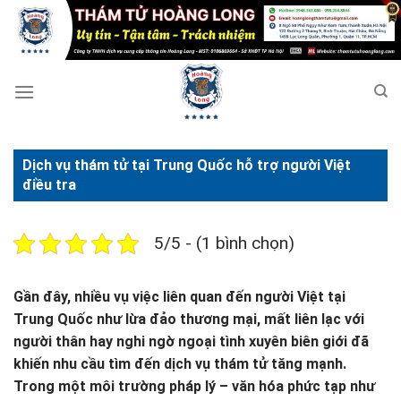
Bỏ
qua
nội
dung
Dịch vụ thám tử tại Trung Quốc hỗ trợ người Việt
điều tra
5/5 - (1 bình chọn)
Gần đây, nhiều vụ việc liên quan đến người Việt tại
Trung Quốc như lừa đảo thương mại, mất liên lạc với
người thân hay nghi ngờ ngoại tình xuyên biên giới đã
khiến nhu cầu tìm đến dịch vụ thám tử tăng mạnh.
Trong một môi trường pháp lý – văn hóa phức tạp như