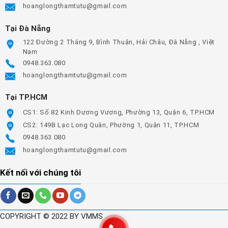
hoanglongthamtutu@gmail.com
Tại Đà Nẵng
122 Đường 2 Tháng 9, Bình Thuận, Hải Châu, Đà Nẵng , Việt
Nam
0948.363.080
hoanglongthamtutu@gmail.com
Tại TP.HCM
CS1: Số 82 Kinh Dương Vương, Phường 13, Quận 6, TP.HCM
CS2: 149B Lạc Long Quân, Phường 1, Quận 11, TP.HCM
0948.363.080
hoanglongthamtutu@gmail.com
Kết nối với chúng tôi
COPYRIGHT © 2022 BY VMMS