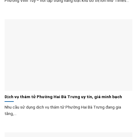
Phường Vĩnh Tuy – nơi tập trung hàng loạt khu đô thị lớn như Times...
Dịch vụ thám tử Phường Hai Bà Trưng uy tín, giá minh bạch
Nhu cầu sử dụng dịch vụ thám tử Phường Hai Bà Trưng đang gia
tăng,...