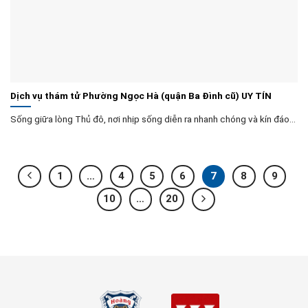
Dịch vụ thám tử Phường Ngọc Hà (quận Ba Đình cũ) UY TÍN
Sống giữa lòng Thủ đô, nơi nhịp sống diễn ra nhanh chóng và kín đáo...
1
…
4
5
6
7
8
9
10
…
20