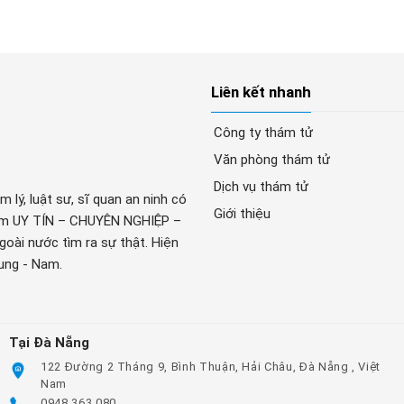
Liên kết nhanh
Công ty thám tử
Văn phòng thám tử
Dịch vụ thám tử
lý, luật sư, sĩ quan an ninh có
Giới thiệu
hâm UY TÍN – CHUYÊN NGHIỆP –
oài nước tìm ra sự thật. Hiện
rung - Nam.
Tại Đà Nẵng
122 Đường 2 Tháng 9, Bình Thuận, Hải Châu, Đà Nẵng , Việt
Nam
0948.363.080