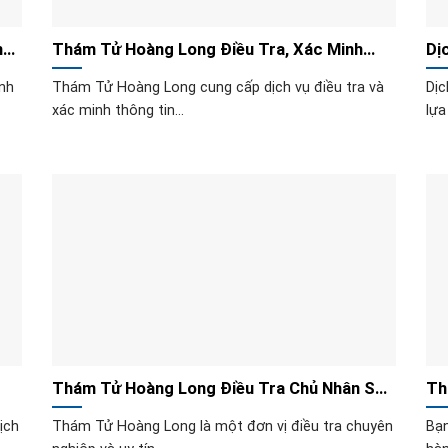
m
Thám Tử Hoàng Long Điều Tra, Xác Minh
Dị
Cho Người Sắp Kết Hôn
ĩnh
Thám Tử Hoàng Long cung cấp dịch vụ điều tra và
Dịc
xác minh thông tin...
lựa
Thám Tử Hoàng Long Điều Tra Chủ Nhân Số
Th
Điện Thoại
Vị
ịch
Thám Tử Hoàng Long là một đơn vị điều tra chuyên
Bạn