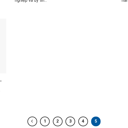
nghiệp và uy tín...
hàn
n
1
2
3
4
5